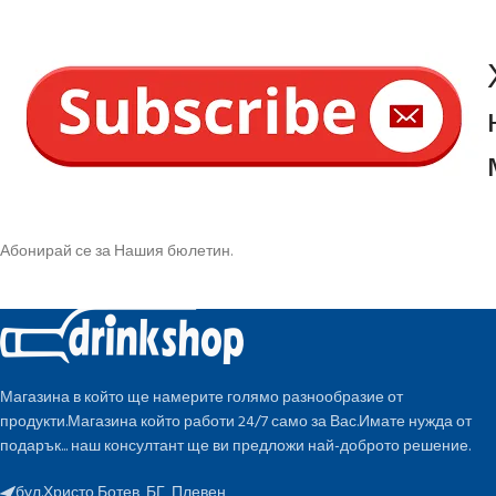
Абонирай се за Нашия бюлетин.
Магазина в който ще намерите голямо разнообразие от
продукти.Магазина който работи 24/7 само за Вас.Имате нужда от
подарък... наш консултант ще ви предложи най-доброто решение.
бул.Христо Ботев, БГ, Плевен