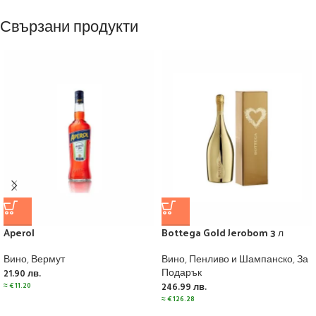
Свързани продукти
Aperol
Bottega Gold Jerobom 3 л
Вино
,
Вермут
Вино
,
Пенливо и Шампанско
,
За
Подарък
21.90
лв.
≈
€
11.20
246.99
лв.
≈
€
126.28