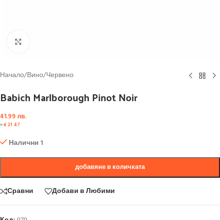
Click to enlarge
Начало
/
Вино
/
Червено
Babich Marlborough Pinot Noir
41.99
лв.
≈
€
21.47
Налични 1
добавяне в количката
Сравни
Добави в Любими