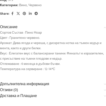
Код:
979
Категории:
Вино
,
Червено
Share:
Описание
Сортов Състав : Пино Ноар
Цвят : Гранитено червено.
Аромат: Дива ягода и череша, с дискретна нотка на тъмен кедър и
мента, както и други билки.
Вкус : Елегатен вкус с балансирани танини. Финалът е изразителен,
с присъствие на тъмни плодове и кедър.
Отлежаване : 6 месеца в дъбови бъчви.
Температура на сервиране : 12-14°С
Допълнителна информация
Отзиви (0)
Доставка и Плащане