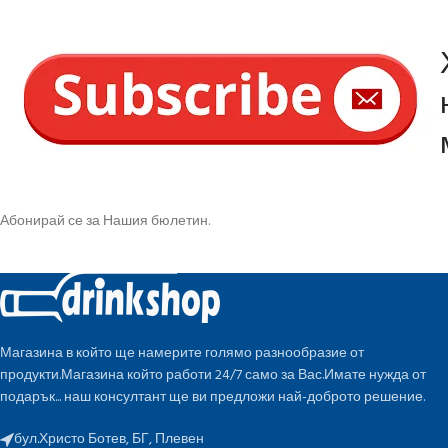
Абонирай се за Нашия бюлетин.
Магазина в който ще намерите голямо разнообразие от
продукти.Магазина който работи 24/7 само за Вас.Имате нужда от
подарък... наш консултант ще ви предложи най-доброто решение.
бул.Христо Ботев, БГ, Плевен