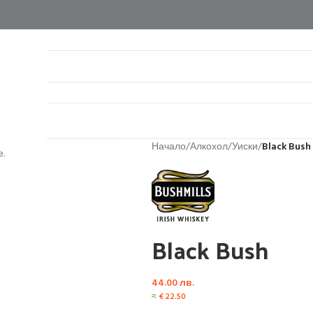
нтакти
Начало
/
Алкохол
/
Уиски
/
Black Bush
.
Black Bush
44.00
лв.
≈
€
22.50