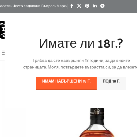
юлетин
Често задавани Въпроси
Марки
Имате ли 18г.?
КАТЕГОРИИ
Начало
Изгодно
За Подарък
Ко
Онлайн Магазин
Трябва да сте навършили 18 години, за да видите
страницата. Моля, потвърдете възрастта си, за да влезете
ИМАМ НАВЪРШЕНИ 18 Г.
ПОД 18 Г.