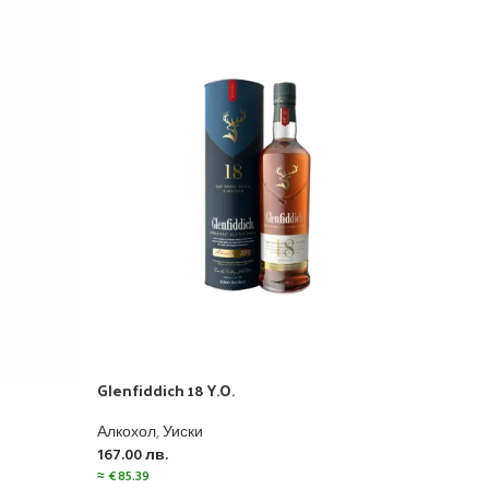
Glenfiddich 18 Y.O.
Glenf
Алкохол
,
Уиски
Алко
167.00
лв.
456.
≈
€
85.39
≈
€
23