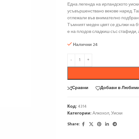
Една легенда на ирландското уиски
усъвършенствано векове наред. Тай
отлежали във внимателно подбрани
Тъмният меден цвят се дължи на бъ
е на плодов сладкиш със стафиди, а
Налични 24
Сравни
Добави в Любим
Код:
4314
Категории:
Алкохол
,
Уиски
Share: