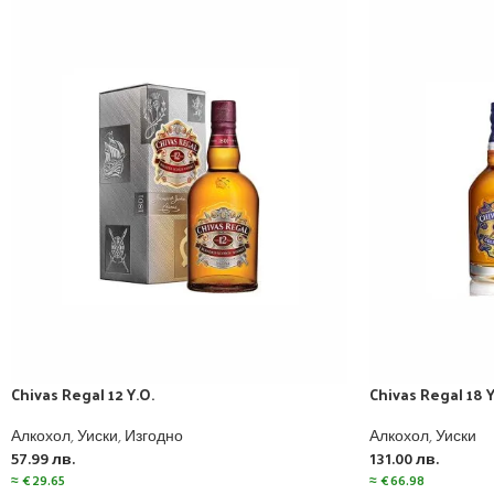
Chivas Regal 12 Y.O.
Chivas Regal 18 Y
Алкохол
,
Уиски
,
Изгодно
Алкохол
,
Уиски
57.99
лв.
131.00
лв.
≈
€
29.65
≈
€
66.98