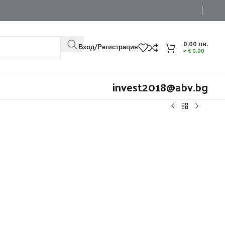
0.00
лв.
Вход/Регистрация
≈
€
0.00
invest2018@abv.bg