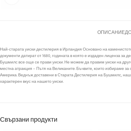
ОПИСАНИЕ
Д
Най-старата уиски дестилерия в Ирландия Основано на каменистот
документи датират от 1680, годината в която е издаден лиценза за д
Бушмилс все още се прави уиски. Не можем да правим уиски на друго
местна атракция – Пътя на Великаните. Бъчвите, които избираме за 
Америка. Веднъж доставени в Старата Дестилерия на Бушмилс, нашит
характерен вкус на нашето уиски.
Свързани продукти