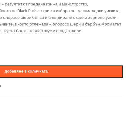
 – резултат от предана грижа и майсторство,
ната на Black Bush се крие в избора на едномалцови уискита,
 олоросо шери бъчви и блендирани с фино зърнено уиски.
чвите, в които отлежава – олоросо шери и бърбън. Ароматът
 вкусът богат, плодов вкус и сладко шери.
добавяне в количката
и