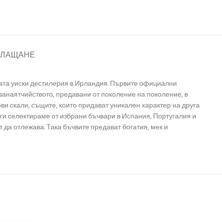
ПЛАЩАНЕ
ата уиски дестилерия в Ирландия. Първите официални
 занаятчийството, предавани от поколение на поколение, в
ови скали, същите, които придават уникален характер на друга
 ги селектираме от избрани бъчвари в Испания, Португалия и
да отлежава. Така бъчвите предават богатия, мек и