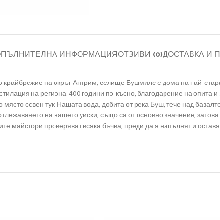
ОПЪЛНИТЕЛНА ИНФОРМАЦИЯ
ОТЗИВИ (0)
ДОСТАВКА И 
о крайбрежие на окръг Антрим, селище Бушмилс е дома на най-стар
естилация на региона. 400 години по-късно, благодарение на опита и
 място освен тук. Нашата вода, добита от река Буш, тече над базалт
отлежаването на нашето уиски, също са от основно значение, затова
е майстори проверяват всяка бъчва, преди да я напълнят и оставят 