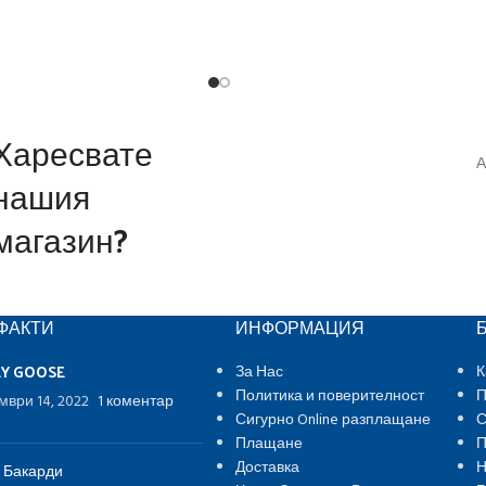
Харесвате
А
нашия
магазин?
ФАКТИ
ИНФОРМАЦИЯ
EY GOOSE
За Нас
К
Политика и поверителност
П
мври 14, 2022
1 коментар
Сигурно Online разплащане
С
Плащане
П
Доставка
Н
 Бакарди