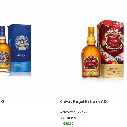
.O.
Chivas Regal Extra 13 Y.O.
Алкохол
,
Уиски
77.00
лв.
≈
€
39.37