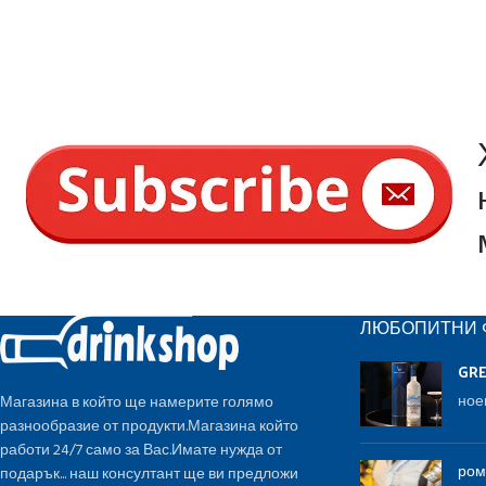
ЛЮБОПИТНИ 
GR
ное
Магазина в който ще намерите голямо
разнообразие от продукти.Магазина който
работи 24/7 само за Вас.Имате нужда от
ром
подарък... наш консултант ще ви предложи