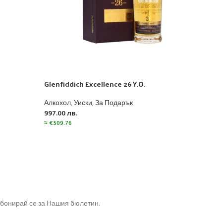
Glenfiddich Excellence 26 Y.O.
Glen
Алкохол
,
Уиски
,
За Подарък
Алко
997.00
лв.
111.0
≈
€
509.76
≈
€
56
бонирай се за Нашия бюлетин.