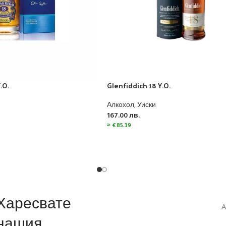
.O.
Glenfiddich 18 Y.O.
Алкохол
,
Уиски
167.00
лв.
≈
€
85.39
Харесвате
А
нашия