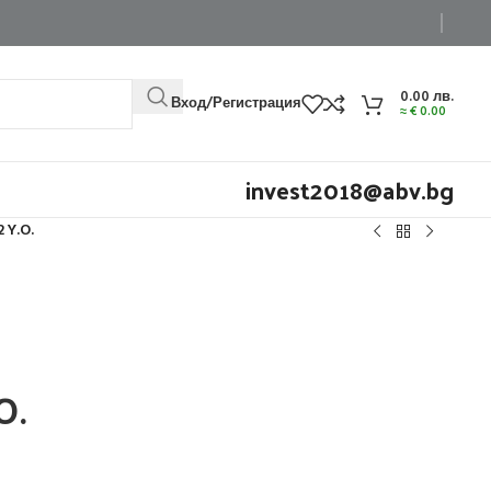
0.00
лв.
Вход/Регистрация
≈
€
0.00
invest2018@abv.bg
 Y.O.
O.