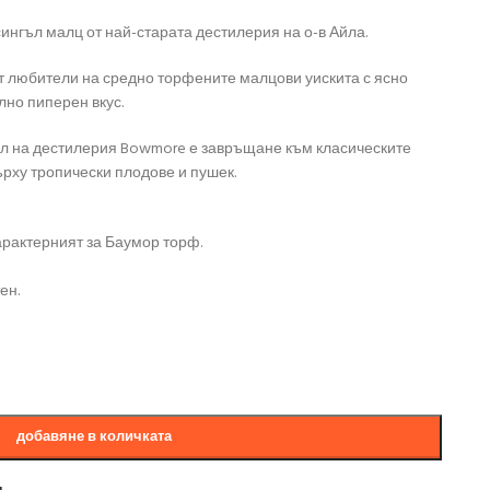
сингъл малц от най-старата дестилерия на о-в Айла.
от любители на средно торфените малцови уискита с ясно
лно пиперен вкус.
ел на дестилерия Bowmore е завръщане към класическите
върху тропически плодове и пушек.
Характерният за Баумор торф.
ен.
добавяне в количката