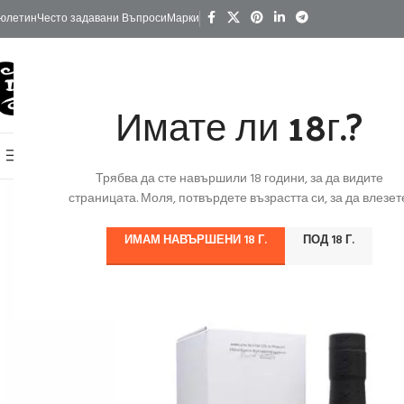
юлетин
Често задавани Въпроси
Марки
Имате ли 18г.?
КАТЕГОРИИ
Начало
Изгодно
За Подарък
Ко
Онлайн Магазин
Трябва да сте навършили 18 години, за да видите
страницата. Моля, потвърдете възрастта си, за да влезете
ИМАМ НАВЪРШЕНИ 18 Г.
ПОД 18 Г.