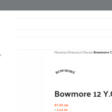
нтакти
Начало
/
Алкохол
/
Уиски
/
Bowmore 12
.
Bowmore 12 Y.
87.00
лв.
≈
€
44.48