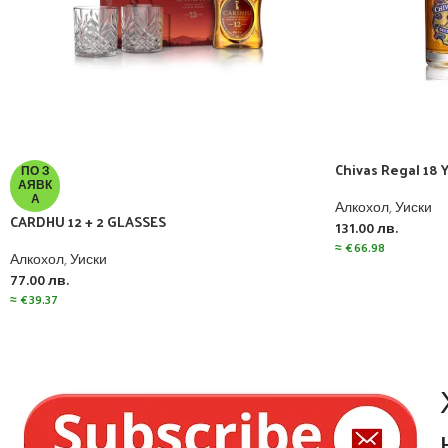
Chivas Regal 18 Y
ПО З
АЯВК
А
Алкохол
,
Уиски
CARDHU 12 + 2 GLASSES
131.00
лв.
≈
€
66.98
Алкохол
,
Уиски
77.00
лв.
≈
€
39.37