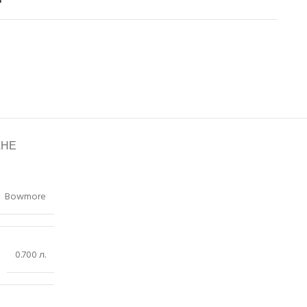
и
АНЕ
Bowmore
0.700 л.