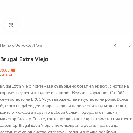
Click to enlarge
Начало
/
Алкохол
/
Ром
Brugal Extra Viejo
39.00
лв.
≈
€
19.94
Brugal Extra Viejo притежава съвършено богат и мек вкус, с нотки на
карамел, сушени плодове и ванилия. Всички в хармония. От 1888 г.
семейството на BRUGAL усъвършенства изкуството на рома. Всяка
бутилка Brugal се дестилира, за да ни даде чист и гладък дестилат,
който отлежава в първите дъбови бъчви, подбрани от нашия
майстор бъчвар. Това е, което придава на Brugal отличителния вкус и
характер. Brugal Extra Viejo e неколкократно дестилиран, за да
достигне съвършенство, отлежал 8 години в ръчно подбрани