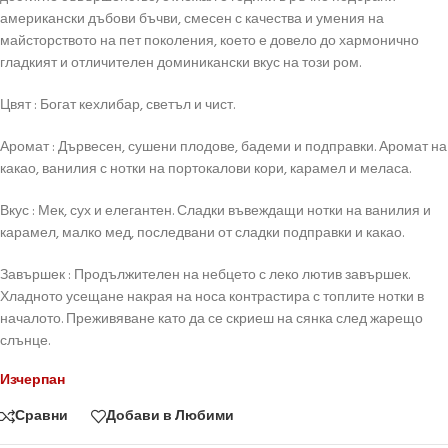
американски дъбови бъчви, смесен с качества и умения на
майсторството на пет поколения, което е довело до хармонично
гладкият и отличителен доминикански вкус на този ром.
Цвят : Богат кехлибар, светъл и чист.
Аромат : Дървесен, сушени плодове, бадеми и подправки. Аромат на
какао, ванилия с нотки на портокалови кори, карамел и меласа.
Вкус : Мек, сух и елегантен. Сладки въвеждащи нотки на ванилия и
карамел, малко мед, последвани от сладки подправки и какао.
Завършек : Продължителен на небцето с леко лютив завършек.
Хладното усещане накрая на носа контрастира с топлите нотки в
началото. Преживяване като да се скриеш на сянка след жарещо
слънце.
Изчерпан
Сравни
Добави в Любими