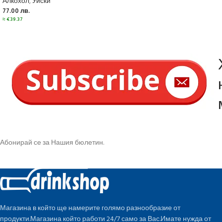
Алкохол
,
Уиски
77.00
лв.
≈
€
39.37
Абонирай се за Нашия бюлетин.
Магазина в който ще намерите голямо разнообразие от
продукти.Магазина който работи 24/7 само за Вас.Имате нужда от