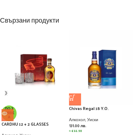
Свързани продукти
Chivas Regal 18 Y.O.
ПО З
АЯВК
А
Алкохол
,
Уиски
CARDHU 12 + 2 GLASSES
131.00
лв.
≈
€
66.98