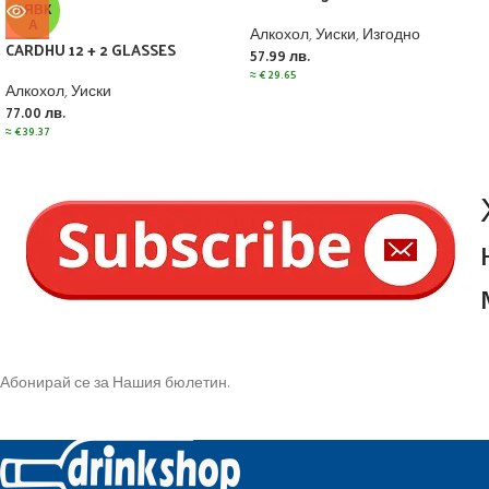
АЯВК
А
Алкохол
,
Уиски
,
Изгодно
CARDHU 12 + 2 GLASSES
57.99
лв.
≈
€
29.65
Алкохол
,
Уиски
77.00
лв.
≈
€
39.37
Абонирай се за Нашия бюлетин.