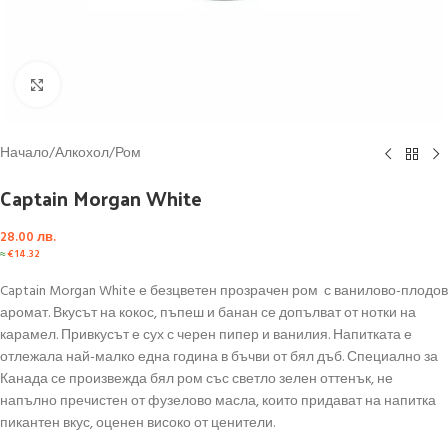
Click to enlarge
Начало
/
Алкохол
/
Ром
Captain Morgan White
28.00
лв.
≈
€
14.32
Captain Morgan White е безцветен прозрачен ром с ванилово-плодов
аромат. Вкусът на кокос, пъпеш и банан се допълват от нотки на
карамел. Привкусът е сух с черен пипер и ванилия. Напитката е
отлежала най-малко една година в бъчви от бял дъб. Специално за
Канада се произвежда бял ром със светло зелен оттенък, не
напълно пречистен от фузелово масла, които придават на напитка
пикантен вкус, оценен високо от ценители.