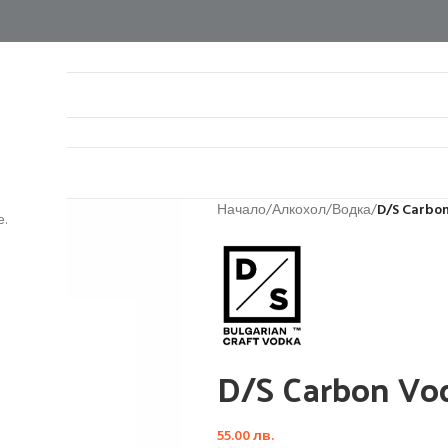
нтакти
Начало
/
Алкохол
/
Водка
/
D/S Carbo
.
D/S Carbon Vo
55.00
лв.