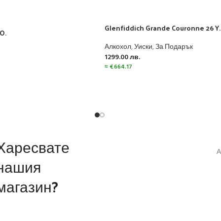
Glenfiddich Grande Couronne 26 Y.
O.
Алкохол
,
Уиски
,
За Подарък
1299.00
лв.
≈
€
664.17
Харесвате
А
нашия
магазин?