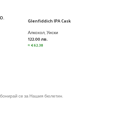
O.
Glenfiddich IPA Cask
Hank
Алкохол
,
Уиски
Алко
122.00
лв.
21.0
≈
€
62.38
≈
€
10
бонирай се за Нашия бюлетин.