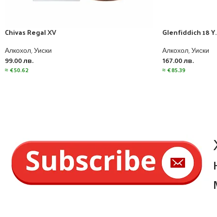
Chivas Regal XV
Glenfiddich 18 Y.
Алкохол
,
Уиски
Алкохол
,
Уиски
99.00
лв.
167.00
лв.
≈
€
50.62
≈
€
85.39