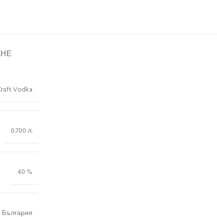
АНЕ
Craft Vodka
0.700 л.
40 %
България