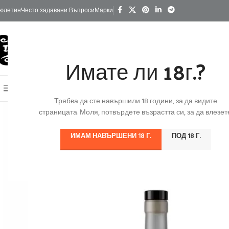
юлетин
Често задавани Въпроси
Марки
Имате ли 18г.?
КАТЕГОРИИ
Начало
Изгодно
За Подарък
Ко
Онлайн Магазин
Трябва да сте навършили 18 години, за да видите
страницата. Моля, потвърдете възрастта си, за да влезете
ИМАМ НАВЪРШЕНИ 18 Г.
ПОД 18 Г.