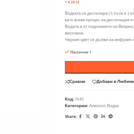
≈
€
28.12
Водката се дестилира ( 5 пъти и 3 
като всеки процес на дестилация от
Водата е от подножието на Вихрен
височина.
Черния цвят се дължи на инфузия на
Налични 1
Сравни
Добави в Любим
Код:
7045
Категории:
Алкохол
,
Водка
Share: