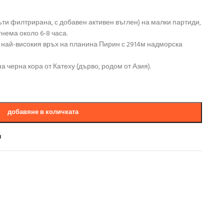
пъти филтрирана, с добавен активен въглен) на малки партиди,
нема около 6-8 часа.
, най-високия връх на планина Пирин с 2914м надморска
 черна кора от Катеху (дърво, родом от Азия).
добавяне в количката
и