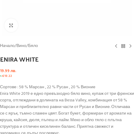
Click to enlarge
Начало
/
Вино
/
Бяло
ENIRA WHITE
19.99
лв.
≈
€
10.22
Сортове : 58 % Марсан , 22 % Русан , 20 % Вионие
Enira White 2019 е едно превъзходно бяло вино, купаж от три френски
сорта, отглеждани в долината на Bessa Valley, комбинация от 58 %
Марсан и приблизително равни части от Русан и Вионие. Отличава
се с ярък, тъмно сламен цвят. Богат букет, формиран от аромати на
круша, кайсия, дюля, пъпеш и лайм. Меко и обло тяло с плътна
структура и отличен киселинен баланс. Приятна свежест и
запомнящ се дълъг послевкус.