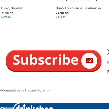
Вино
,
Вермут
Вино
,
Пенливо и Шампанско
21.90
лв.
24.90
лв.
≈
€
11.20
≈
€
12.73
Абонирай се за Нашия бюлетин.