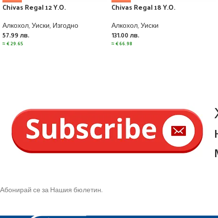
Chivas Regal 12 Y.O.
Chivas Regal 18 Y.O.
Алкохол
,
Уиски
,
Изгодно
Алкохол
,
Уиски
57.99
лв.
131.00
лв.
≈
€
29.65
≈
€
66.98
Абонирай се за Нашия бюлетин.