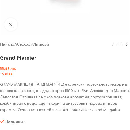
Click to enlarge
Начало
/
Алкохол
/
Ликьори
Grand Marnier
55.98
лв.
≈
€
28.62
GRAND MARNIER (ГРАНД МАРНИЕ) е френски портокалов ликьор на
основата на коняк, създаден през 1880 г. от Луи-Александър Марние
Лапостол. Отличава се с комплексен аромат на портокалов цвят,
комбиниран с подсладени кори на цитрусови плодове и твърд
карамел. Основният коктейл с GRAND MARNIER е Grand Margarita.
Налични 1