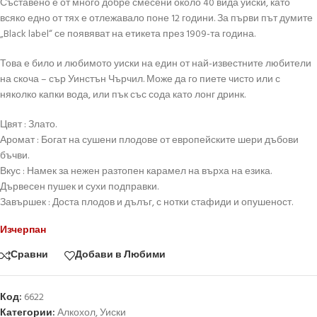
Съставено е от много добре смесени около 40 вида уиски, като
всяко едно от тях е отлежавало поне 12 години. За първи път думите
„Black label“ се появяват на етикета през 1909-та година.
Това е било и любимото уиски на един от най-известните любители
на скоча – сър Уинстън Чърчил. Може да го пиете чисто или с
няколко капки вода, или пък със сода като лонг дринк.
Цвят : Злато.
Аромат : Богат на сушени плодове от европейските шери дъбови
бъчви.
Вкус : Намек за нежен разтопен карамел на върха на езика.
Дървесен пушек и сухи подправки.
Завършек : Доста плодов и дълъг, с нотки стафиди и опушеност.
Изчерпан
Сравни
Добави в Любими
Код:
6622
Категории:
Алкохол
,
Уиски