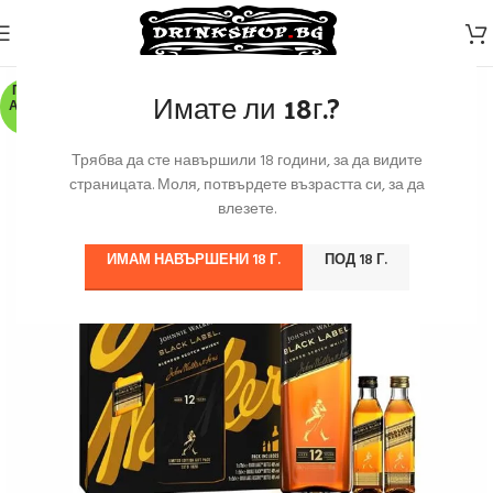
ПО З
Имате ли 18г.?
АЯВК
А
Трябва да сте навършили 18 години, за да видите
страницата. Моля, потвърдете възрастта си, за да
влезете.
ИМАМ НАВЪРШЕНИ 18 Г.
ПОД 18 Г.