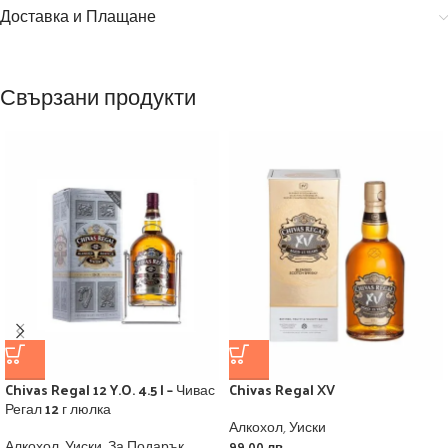
Доставка и Плащане
Свързани продукти
Chivas Regal 12 Y.O. 4.5 l – Чивас
Chivas Regal XV
Регал 12 г люлка
Алкохол
,
Уиски
Алкохол
,
Уиски
,
За Подарък