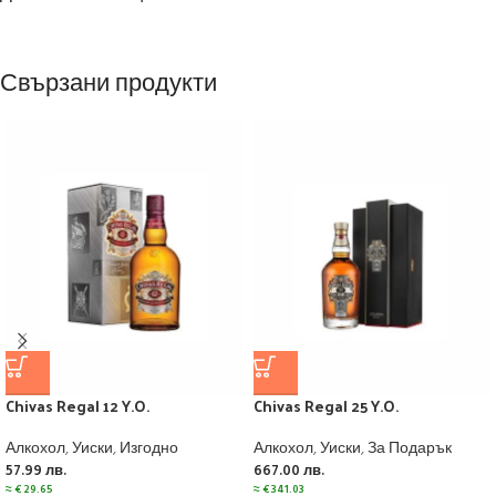
Свързани продукти
Chivas Regal 12 Y.O.
Chivas Regal 25 Y.O.
Алкохол
,
Уиски
,
Изгодно
Алкохол
,
Уиски
,
За Подарък
57.99
лв.
667.00
лв.
≈
€
29.65
≈
€
341.03