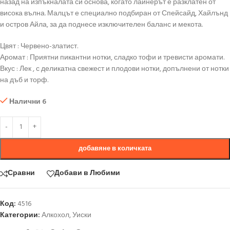
назад на изпъкналата си основа, когато лайнерът е разклатен от
висока вълна. Малцът е специално подбиран от Спейсайд, Хайлънд
и остров Айла, за да поднесе изключителен баланс и мекота.
Цвят : Червено-златист.
Аромат : Приятни пикантни нотки, сладко тофи и тревисти аромати.
Вкус : Лек , с деликатна свежест и плодови нотки, допълнени от нотки
на дъб и торф.
Налични 6
добавяне в количката
Сравни
Добави в Любими
Код:
4516
Категории:
Алкохол
,
Уиски