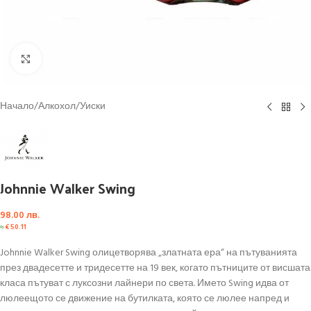
Click to enlarge
Начало
/
Алкохол
/
Уиски
Johnnie Walker Swing
98.00
лв.
≈
€
50.11
Johnnie Walker Swing олицетворява „златната ера“ на пътуванията
през двадесетте и тридесетте на 19 век, когато пътниците от висшата
класа пътуват с луксозни лайнери по света. Името Swing идва от
люлеещото се движение на бутилката, която се люлее напред и