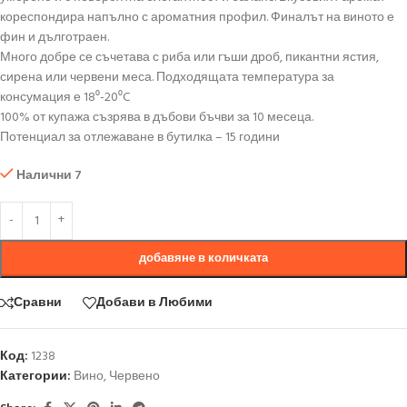
кореспондира напълно с ароматния профил. Финалът на виното е
фин и дълготраен.
Много добре се съчетава с риба или гъши дроб, пикантни ястия,
сирена или червени меса. Подходящата температура за
консумация е 18⁰-20⁰C
100% от купажа съзрява в дъбови бъчви за 10 месеца.
Потенциал за отлежаване в бутилка – 15 години
Налични 7
добавяне в количката
Сравни
Добави в Любими
Код:
1238
Категории:
Вино
,
Червено