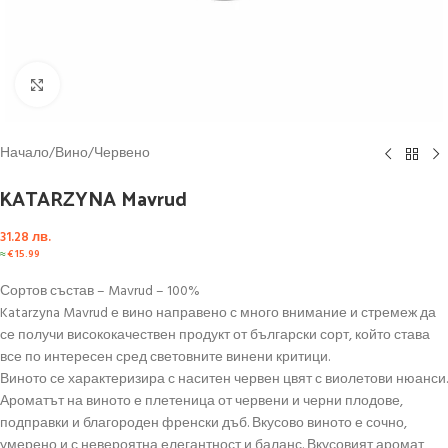
Click to enlarge
Начало
/
Вино
/
Червено
KATARZYNA Mavrud
31.28
лв.
≈
€
15.99
Сортов състав – Mavrud – 100%
Katarzyna Mavrud е вино направено с много внимание и стремеж да
се получи висококачествен продукт от български сорт, който става
все по интересен сред световните винени критици.
Виното се характеризира с наситен червен цвят с виолетови нюанси.
Ароматът на виното е плетеница от червени и черни плодове,
подправки и благороден френски дъб. Вкусово виното е сочно,
умерено и с невероятна елегантност и баланс. Вкусовият аромат