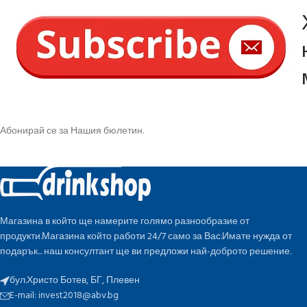
Абонирай се за Нашия бюлетин.
Магазина в който ще намерите голямо разнообразие от
продукти.Магазина който работи 24/7 само за Вас.Имате нужда от
подарък... наш консултант ще ви предложи най-доброто решение.
бул.Христо Ботев, БГ, Плевен
E-mail:
invest2018@abv.bg