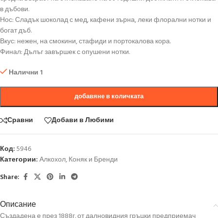
в дъбови.
Нос: Сладък шоколад с мед, кафени зърна, леки флорални нотки и
богат дъб.
Вкус: нежен, на смокини, стафиди и портокалова кора.
Финал: Дълъг завършек с опушени нотки.
Налични 1
добавяне в количката
Сравни
Добави в Любими
Код:
5946
Категории:
Алкохол
,
Коняк и Бренди
Share:
Описание
Създадена е през 1888г. от далновидния гръцки предприемач