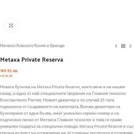
Click to enlarge
Начало
/
Алкохол
/
Коняк и Бренди
Metaxa Private Reserva
149.92
лв.
≈
€
76.65
Новата бутилка на Metaxa Private Reserve, която вече е на нашия
пазар, е едно от най-специалните творения на Главния технолог
Константинос Раптис. Новият декантер е по случай 25-тата
годишнина от създаването на напитката. Всички декантери са
бутилирани от една бъчва, имат уникален сериен номер и са
подписани лично от Метакса Главния технолог и това ги прави
уникален подарък за специални поводи. Metaxa Private Reserve е със
средна възраст на отлежаване на 30 годишни дестилати и отлежава