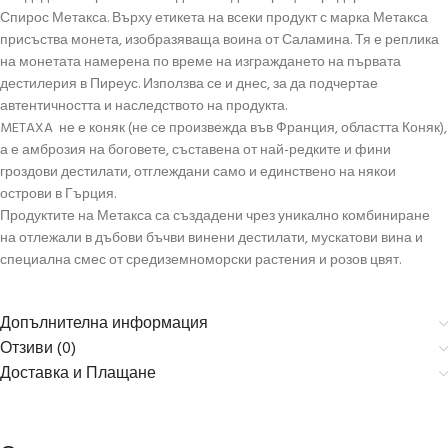
Спирос Метакса. Върху етикета на всеки продукт с марка Метакса
присъства монета, изобразяваща воина от Саламина. Тя е реплика
на монетата намерена по време на изграждането на първата
дестилерия в Пиреус. Използва се и днес, за да подчертае
автентичността и наследството на продукта.
METAXA не е коняк (не се произвежда във Франция, областта Коняк),
а е амброзия на боговете, съставена от най-редките и фини
гроздови дестилати, отглеждани само и единствено на някои
острови в Гърция.
Продуктите на Метакса са създадени чрез уникално комбиниране
на отлежали в дъбови бъчви винени дестилати, мускатови вина и
специална смес от средиземноморски растения и розов цвят.
Допълнителна информация
Отзиви (0)
Доставка и Плащане