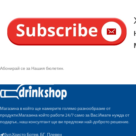
Абонирай се за Нашия бюлетин.
Магазина в който ще намерите голямо разнообразие от
продукти.Магазина който работи 24/7 само за Вас.Имате нужда от
подарък... наш консултант ще ви предложи най-доброто решение.
бул.Христо Ботев, БГ, Плевен