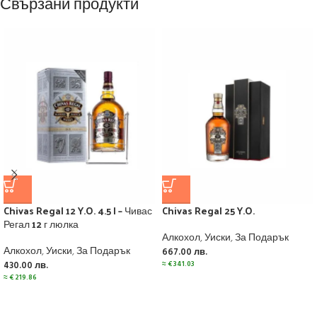
Свързани продукти
Chivas Regal 12 Y.O. 4.5 l – Чивас
Chivas Regal 25 Y.O.
Регал 12 г люлка
Алкохол
,
Уиски
,
За Подарък
Алкохол
,
Уиски
,
За Подарък
667.00
лв.
≈
€
341.03
430.00
лв.
≈
€
219.86