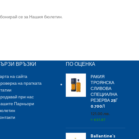
бонирай се за Нашия бюлетин.
БЪРЗИ ВРЪЗКИ
ПО ОЦЕНКА
РАКИЯ
арта на сайта
ТРОЯНСКА
роверка на пратката
СЛИВОВА
татии
СПЕЦИАЛНА
родавай при нас
РЕЗЕРВА 25Г
ашите Парньори
0.700Л
юлетин
121.00
лв.
онтакти
≈
€
61.87
Ballantine`s