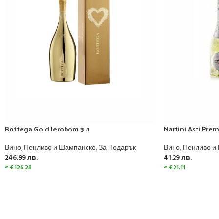
Bottega Gold Jerobom 3 л
Martini Asti Pre
Вино
,
Пенливо и Шампанско
,
За Подарък
Вино
,
Пенливо и
246.99
лв.
41.29
лв.
≈
€
126.28
≈
€
21.11