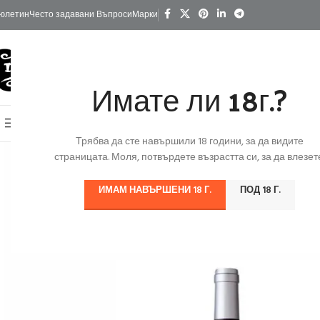
юлетин
Често задавани Въпроси
Марки
Имате ли 18г.?
КАТЕГОРИИ
Начало
Изгодно
За Подарък
Ко
Онлайн Магазин
Трябва да сте навършили 18 години, за да видите
страницата. Моля, потвърдете възрастта си, за да влезете
ИМАМ НАВЪРШЕНИ 18 Г.
ПОД 18 Г.