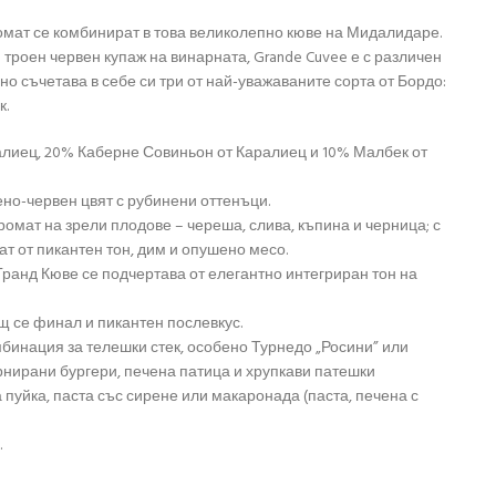
мат се комбинират в това великолепно кюве на Мидалидаре.
 троен червен купаж на винарната, Grande Cuvee е с различен
но съчетава в себе си три от най-уважаваните сорта от Бордо:
к.
алиец, 20% Каберне Совиньон от Каралиец и 10% Малбек от
ено-червен цвят с рубинени оттенъци.
ромат на зрели плодове – череша, слива, къпина и черница; с
ат от пикантен тон, дим и опушено месо.
 Гранд Кюве се подчертава от елегантно интегриран тон на
 се финал и пикантен послевкус.
бинация за телешки стек, особено Турнедо „Росини” или
рнирани бургери, печена патица и хрупкави патешки
 пуйка, паста със сирене или макаронада (паста, печена с
.