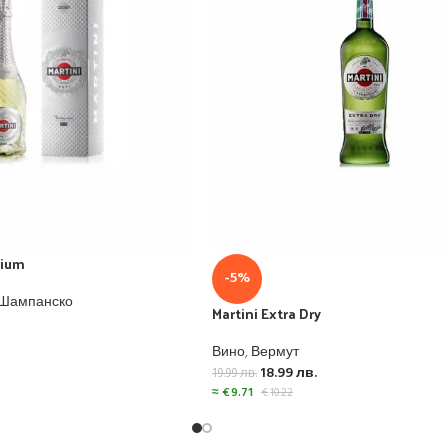
mium
-5%
 Шампанско
Martini Extra Dry
Вино
,
Вермут
18.99
лв.
19.99
лв.
≈
€
9.71
€
10.22