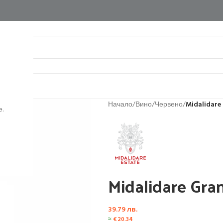
нтакти
Начало
/
Вино
/
Червено
/
Midalidare
.
Midalidare Gra
39.79
лв.
≈
€
20.34