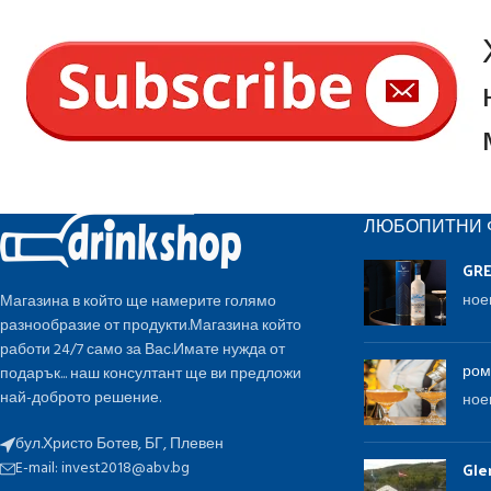
ЛЮБОПИТНИ 
GR
ное
Магазина в който ще намерите голямо
разнообразие от продукти.Магазина който
работи 24/7 само за Вас.Имате нужда от
ром
подарък... наш консултант ще ви предложи
най-доброто решение.
ное
бул.Христо Ботев, БГ, Плевен
E-mail:
invest2018@abv.bg
Gle