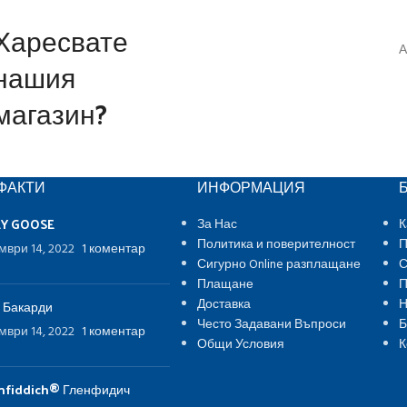
Харесвате
А
нашия
магазин?
ФАКТИ
ИНФОРМАЦИЯ
EY GOOSE
За Нас
К
Политика и поверителност
П
мври 14, 2022
1 коментар
Сигурно Online разплащане
С
Плащане
П
Доставка
Н
 Бакарди
Често Задавани Въпроси
Б
мври 14, 2022
1 коментар
Общи Условия
К
nfiddich® Гленфидич