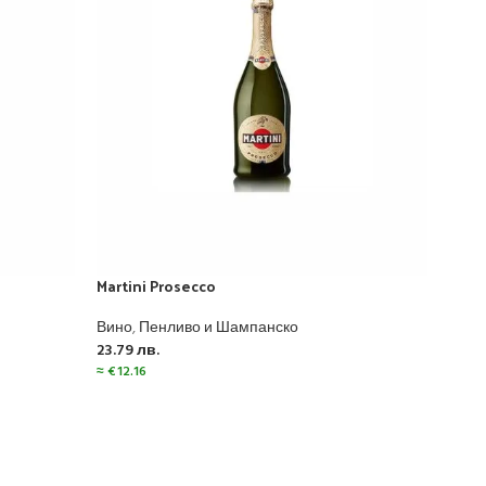
Martini Prosecco
Mart
Вино
,
Пенливо и Шампанско
Вино
23.79
лв.
25.7
≈
€
12.16
≈
€
13