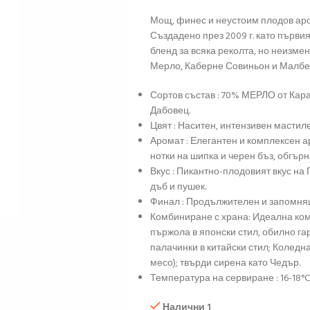
Мощ, финес и неустоим плодов аро
Създадено през 2009 г. като първия
бленд за всяка реколта, но неизмен
Мерло, Каберне Совиньон и Малбе
Сортов състав : 70% МЕРЛО от Кар
Дабовец.
Цвят : Наситен, интензивен мастил
Аромат : Елегантен и комплексен а
нотки на шипка и черен бъз, обгърн
Вкус : Пикантно-плодовият вкус на
дъб и пушек.
Финал : Продължителен и запомнящ
Комбиниране с храна: Идеална ком
пържола в японски стил, обилно га
палачинки в китайски стил; Коледна
месо); твърди сирена като Чедър.
Температура на сервиране : 16-18°C
Налични 1