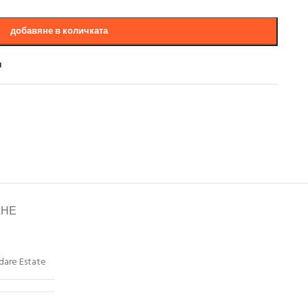
добавяне в количката
и
АНЕ
dare Estate