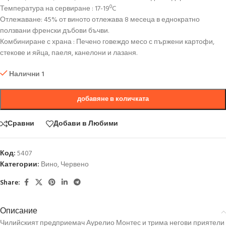
Температура на сервиране : 17-19ºC
Отлежаване: 45% от виното отлежава 8 месеца в еднократно
ползвани френски дъбови бъчви.
Комбиниране с храна : Печено говеждо месо с пържени картофи,
стекове и яйца, паеля, канелони и лазаня.
Налични 1
добавяне в количката
Сравни
Добави в Любими
Код:
5407
Категории:
Вино
,
Червено
Share:
Описание
Чилийският предприемач Аурелио Монтес и трима негови приятели