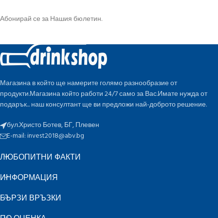
Абонирай се за Нашия бюлетин.
Магазина в който ще намерите голямо разнообразие от
продукти.Магазина който работи 24/7 само за Вас.Имате нужда от
подарък... наш консултант ще ви предложи най-доброто решение.
бул.Христо Ботев, БГ, Плевен
E-mail:
invest2018@abv.bg
ЛЮБОПИТНИ ФАКТИ
ИНФОРМАЦИЯ
БЪРЗИ ВРЪЗКИ
ПО ОЦЕНКА