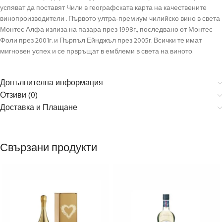
успяват да поставят Чили в географската карта на качествените
винопроизводители . Първото ултра-премиум чилийско вино в света
Монтес Алфа излиза на пазара през 1998г., последвано от Монтес
Фоли през 2001г. и Пърпъл Ейнджъл през 2005г. Всички те имат
мигновен успех и се првръщат в емблеми в света на виното.
Допълнителна информация
Отзиви (0)
Доставка и Плащане
Свързани продукти