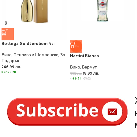
Bottega Gold Jerobom 3 л
-5%
Вино
,
Пенливо и Шампанско
,
За
Martini Bianco
Подарък
Вино
,
Вермут
246.99
лв.
≈
€
126.28
18.99
лв.
19.99
лв.
≈
€
9.71
€
10.22