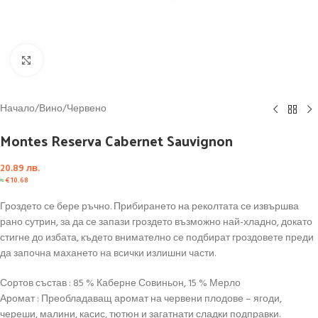
Click to enlarge
Начало
/
Вино
/
Червено
Montes Reserva Cabernet Sauvignon
20.89
лв.
≈
€
10.68
Гроздето се бере ръчно. Прибирането на реколтата се извършва
рано сутрин, за да се запази гроздето възможно най-хладно, докато
стигне до избата, където внимателно се подбират гроздовете преди
да започна махането на всички излишни части.
Сортов състав : 85 % Каберне Совиньон, 15 % Мерло
Аромат : Преобладаващ аромат на червени плодове – ягоди,
череши, малини, касис, тютюн и загатнати сладки подправки.