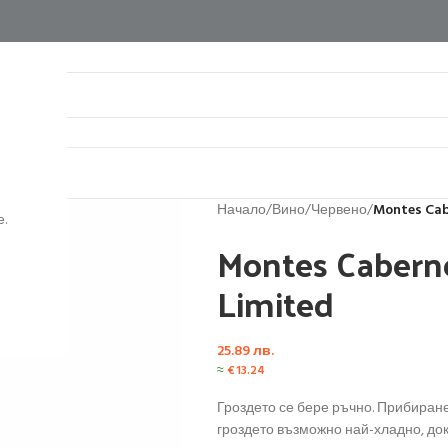
нтакти
Начало
/
Вино
/
Червено
/
Montes Cab
.
Montes Cabern
Limited
25.89
лв.
≈
€
13.24
Гроздето се бере ръчно. Прибиране
гроздето възможно най-хладно, док