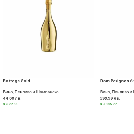
Bottega Gold
Dom Perignon бе
Вино
,
Пенливо и Шампанско
Вино
,
Пенливо и
44.00
лв.
599.99
лв.
≈
€
22.50
≈
€
306.77