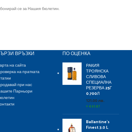
бонирай се за Нашия бюлетин.
БЪРЗИ ВРЪЗКИ
ПО ОЦЕНКА
РАКИЯ
арта на сайта
ТРОЯНСКА
роверка на пратката
СЛИВОВА
татии
СПЕЦИАЛНА
родавай при нас
РЕЗЕРВА 25Г
ашите Парньори
0.700Л
юлетин
121.00
лв.
онтакти
≈
€
61.87
Ballantine`s
Finest 3.0 L