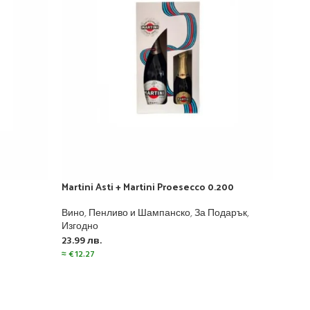
Martini Asti + Martini Proesecco 0.200
Marti
Вино
,
Пенливо и Шампанско
,
За Подарък
,
Вино
Изгодно
23.2
23.99
лв.
≈
€
11.
≈
€
12.27