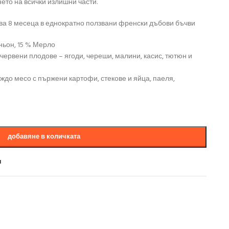
ето на всички излишни части.
ва 8 месеца в еднократно ползвани френски дъбови бъчви
ньон, 15 % Мерло
ервени плодове – ягоди, череши, малини, касис, тютюн и
ждо месо с пържени картофи, стекове и яйца, паеля,
добавяне в количката
и