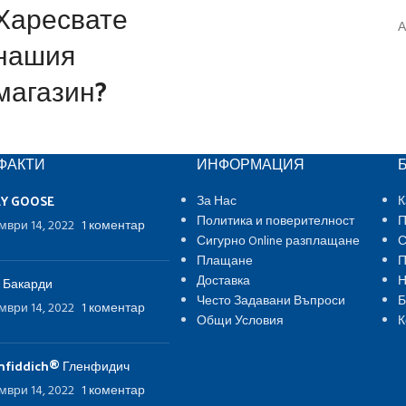
Харесвате
А
нашия
магазин?
ФАКТИ
ИНФОРМАЦИЯ
EY GOOSE
За Нас
К
Политика и поверителност
П
мври 14, 2022
1 коментар
Сигурно Online разплащане
С
Плащане
П
Доставка
Н
 Бакарди
Често Задавани Въпроси
Б
мври 14, 2022
1 коментар
Общи Условия
К
nfiddich® Гленфидич
мври 14, 2022
1 коментар