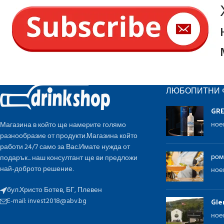
ЛЮБОПИТНИ 
GR
ное
Магазина в който ще намерите голямо
разнообразие от продукти.Магазина който
работи 24/7 само за Вас.Имате нужда от
ром
подарък... наш консултант ще ви предложи
най-доброто решение.
ное
бул.Христо Ботев, БГ, Плевен
E-mail:
invest2018@abv.bg
Gle
ное