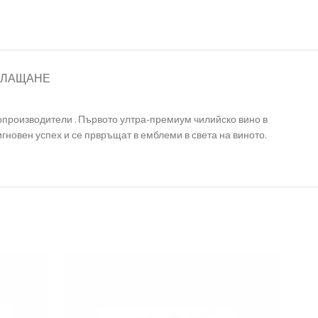
ПЛАЩАНЕ
опроизводители . Първото ултра-премиум чилийско вино в
игновен успех и се првръщат в емблеми в света на виното.