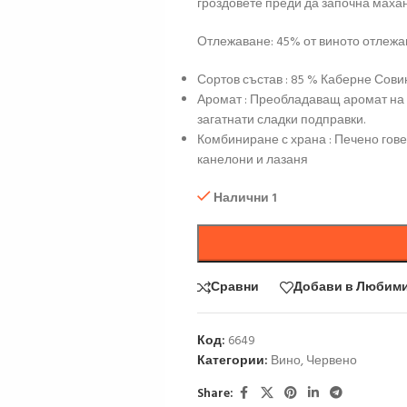
гроздовете преди да започна махан
Отлежаване: 45% от виното отлежа
Сортов състав : 85 % Каберне Сови
Аромат : Преобладаващ аромат на ч
загатнати сладки подправки.
Комбиниране с храна : Печено гове
канелони и лазаня
Налични 1
Сравни
Добави в Любим
Код:
6649
Категории:
Вино
,
Червено
Share: