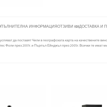
ОПЪЛНИТЕЛНА ИНФОРМАЦИЯ
ОТЗИВИ (0)
ДОСТАВКА И 
спяват да поставят Чили в географската карта на качествените вин
тес Фоли през 2001г. и Пърпъл Ейнджъл през 2005г. Всички те имат м