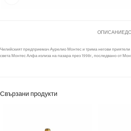
ОПИСАНИЕ
Д
Чилийският предприемач Аурелио Монтес и трима негови приятели у
света Монтес Алфа излиза на пазара през 1998г., последвано от Мон
Свързани продукти