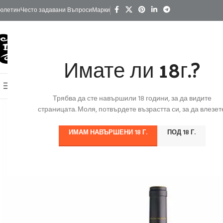
юлетин
Често задавани Въпроси
Марки
Имате ли 18г.?
КАТЕГОРИИ
Начало
Изгодно
За Подарък
Ко
Онлайн Магазин
Трябва да сте навършили 18 години, за да видите
страницата. Моля, потвърдете възрастта си, за да влезете
ИМАМ НАВЪРШЕНИ 18 Г.
ПОД 18 Г.