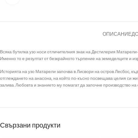
ОПИСАНИЕ
Д
Всяка бутилка узо носи отличителния знак на Дестилерия Матарели-
Именно то е резултат от безкрайното търпение на земеделците и из
Историята на узо Матарели започва в Лисвори на остров Лесбос, къ
отглеждането на анасона, на който по-късно посвещава целия си жив
залива. Любовта и знанието му помагат да започне производство на 
Свързани продукти