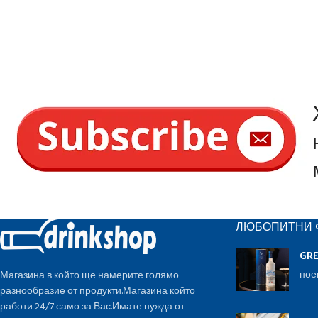
ЛЮБОПИТНИ 
GR
ное
Магазина в който ще намерите голямо
разнообразие от продукти.Магазина който
работи 24/7 само за Вас.Имате нужда от