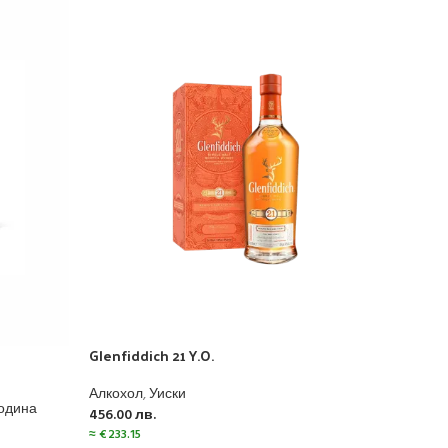
Glenfiddich 21 Y.O.
Glenf
Алкохол
,
Уиски
Алко
Година
456.00
лв.
676.
≈
€
233.15
≈
€
34