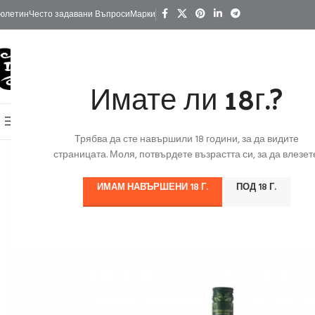
юлетин
Често задавани Въпроси
Марки
Имате ли 18г.?
КАТЕГОРИИ
Начало
Изгодно
За Подарък
Ко
Онлайн Магазин
Трябва да сте навършили 18 години, за да видите
страницата. Моля, потвърдете възрастта си, за да влезете
ИМАМ НАВЪРШЕНИ 18 Г.
ПОД 18 Г.