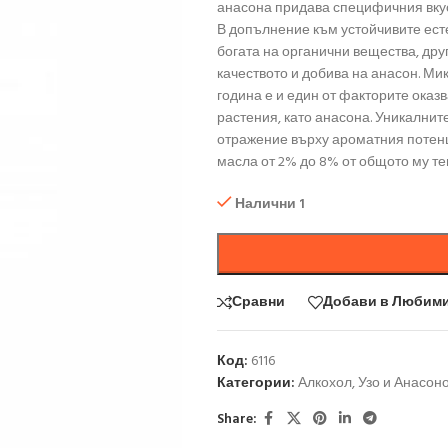
анасона придава специфичния вкус
В допълнение към устойчивите есте
богата на органични вещества, дру
качеството и добива на анасон. Мик
година е и един от факторите ока
растения, като анасона. Уникалнит
отражение върху ароматния потенц
масла от 2% до 8% от общото му те
Налични 1
Сравни
Добави в Любим
Код:
6116
Категории:
Алкохол
,
Узо и Анасон
Share: