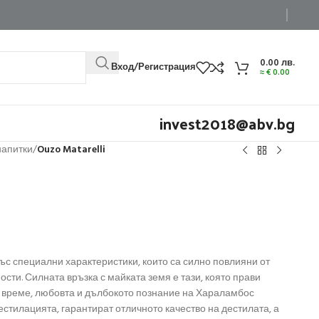
0.00
лв.
Вход/Регистрация
≈
€
0.00
invest2018@abv.bg
напитки
/
Ouzo Matarelli
ъс специални характеристики, които са силно повлияни от
сти. Силната връзка с майката земя е тази, която прави
о време, любовта и дълбокото познание на Хараламбос
стилацията, гарантират отличното качество на дестилата, а