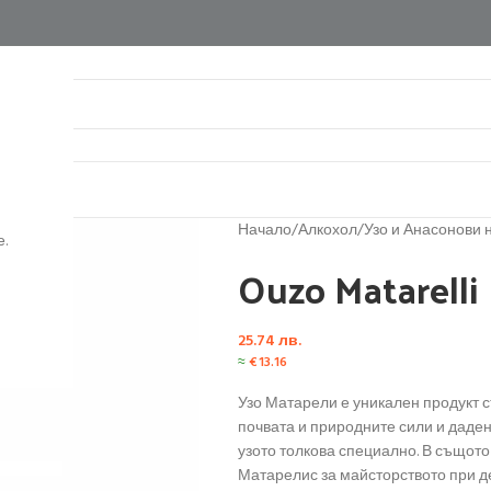
нтакти
Начало
/
Алкохол
/
Узо и Анасонови 
.
Ouzo Matarelli
25.74
лв.
≈
€
13.16
Узо Матарели е уникален продукт с
почвата и природните сили и дадено
узото толкова специално. В същот
Матарелис за майсторството при де