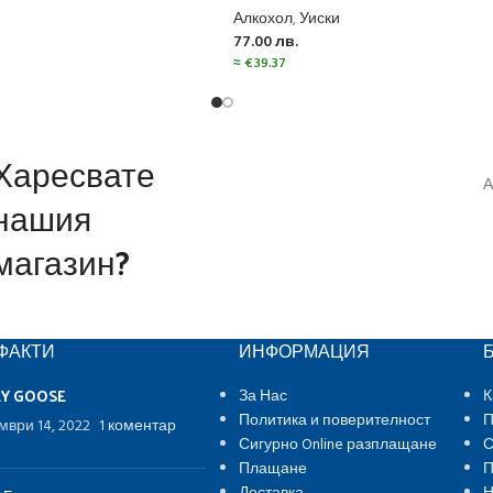
Алкохол
,
Уиски
77.00
лв.
≈
€
39.37
Харесвате
А
нашия
магазин?
ФАКТИ
ИНФОРМАЦИЯ
EY GOOSE
За Нас
К
Политика и поверителност
П
мври 14, 2022
1 коментар
Сигурно Online разплащане
С
Плащане
П