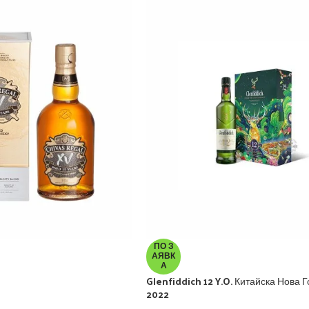
ПО З
АЯВК
А
Glenfiddich 12 Y.O. Китайска Нова 
2022