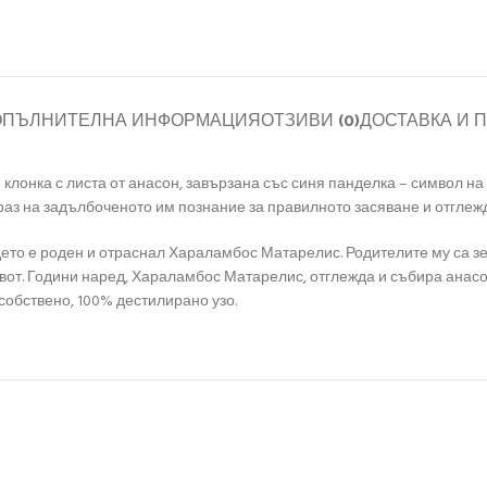
ОПЪЛНИТЕЛНА ИНФОРМАЦИЯ
ОТЗИВИ (0)
ДОСТАВКА И 
 клонка с листа от анасон, завързана със синя панделка – символ н
раз на задълбоченото им познание за правилното засяване и отглеж
дето е роден и отраснал Хараламбос Матарелис. Родителите му са з
от. Години наред, Хараламбос Матарелис, отглежда и събира анасон 
собствено, 100% дестилирано узо.