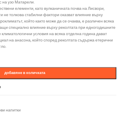
 на узо Матарели.
ствени елементи, като вулканичната почва на Лисвори,
ги не толкова стабилни фактори оказват влияние върху
роклиматът, който както може да се очаква, е различен всяка
зващи специално влияние върху реколтата при едногодишните
е климатологични условия на всяка отделна година дават
иал на анасона, който според реколтата съдържа етерични
гло.
добавяне в количката
и
ови напитки