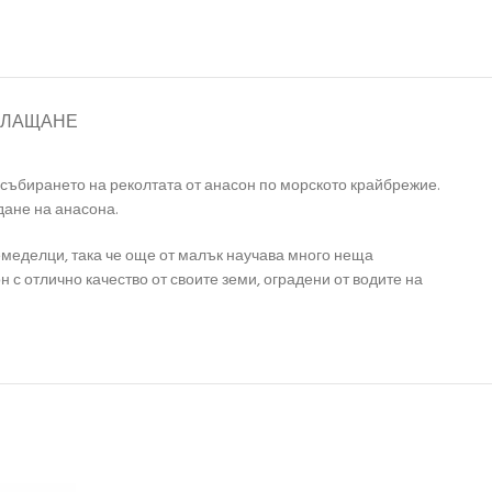
ПЛАЩАНЕ
а събирането на реколтата от анасон по морското крайбрежие.
дане на анасона.
емеделци, така че още от малък научава много неща
с отлично качество от своите земи, оградени от водите на