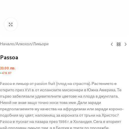
Click to enlarge
Начало
/
Алкохол
/
Ликьори
Passoa
33.00
лв.
≈
€
16.87
Passoa е ликьор от passion fruit (плод на страстта). Растението е
открито през XVI в. от испанските мисионери в Южна Америка. Те
първо забелязали удивителните цветове на плода в джунглата.
Никой не знае защо точно носи това име. Дали заради
предполагаемите му качества на афродизиак или заради короно-
подобния му цвят, напомнящ за короната от тръни на Христос?
Passoa е пуснат на пазара през 1986 г. в Холандия. Сега е вторият
най-продаван ликьор там, а в Белгия е трети по продажби.