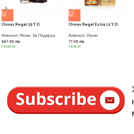
Chivas Regal 25 Y.O.
Chivas Regal Extra 13 Y.O.
Алкохол
,
Уиски
,
За Подарък
Алкохол
,
Уиски
667.00
лв.
77.00
лв.
≈
€
341.03
≈
€
39.37