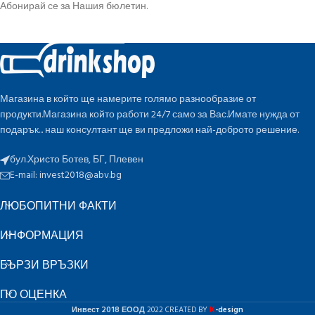
Абонирай се за Нашия бюлетин.
Магазина в който ще намерите голямо разнообразие от
продукти.Магазина който работи 24/7 само за Вас.Имате нужда от
подарък... наш консултант ще ви предложи най-доброто решение.
бул.Христо Ботев, БГ, Плевен
E-mail:
invest2018@abv.bg
ЛЮБОПИТНИ ФАКТИ
ИНФОРМАЦИЯ
БЪРЗИ ВРЪЗКИ
ПО ОЦЕНКА
K
Инвест 2018 ЕООД
2022 CREATED BY
-design