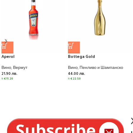
Aperol
Bottega Gold
Вино
,
Вермут
Вино
,
Пенливо и Шампанско
21.90
лв.
44.00
лв.
≈
€
11.20
≈
€
22.50