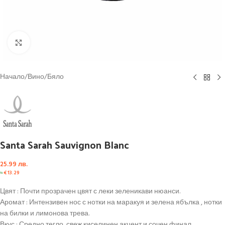
Click to enlarge
Начало
/
Вино
/
Бяло
Santa Sarah Sauvignon Blanc
25.99
лв.
≈
€
13.29
Цвят : Почти прозрачен цвят с леки зеленикави нюанси.
Аромат : Интензивен нос с нотки на маракуя и зелена ябълка , нотки
на билки и лимонова трева.
Вкус : Средно тегло, свеж киселинен акцент и сочен финал.