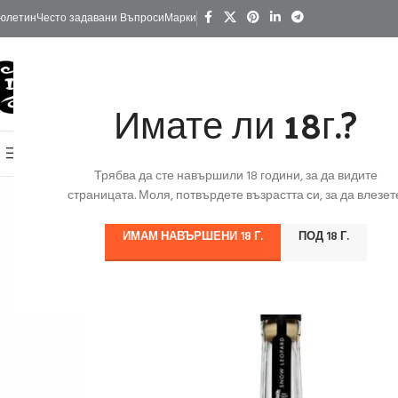
юлетин
Често задавани Въпроси
Марки
Имате ли 18г.?
КАТЕГОРИИ
Начало
Изгодно
За Подарък
Ко
Онлайн Магазин
Трябва да сте навършили 18 години, за да видите
страницата. Моля, потвърдете възрастта си, за да влезете
ИМАМ НАВЪРШЕНИ 18 Г.
ПОД 18 Г.