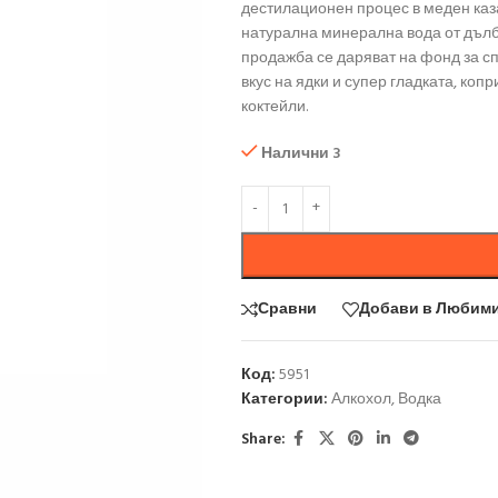
дестилационен процес в меден каза
натурална минерална вода от дълб
продажба се даряват на фонд за с
вкус на ядки и супер гладката, ко
коктейли.
Налични 3
Сравни
Добави в Любим
Код:
5951
Категории:
Алкохол
,
Водка
Share: