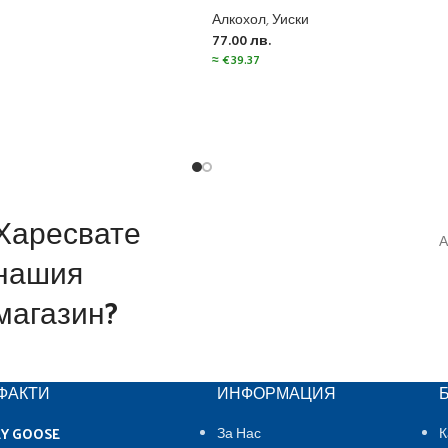
Алкохол
,
Уиски
77.00
лв.
≈
€
39.37
Харесвате
А
нашия
магазин?
ФАКТИ
ИНФОРМАЦИЯ
EY GOOSE
За Нас
К