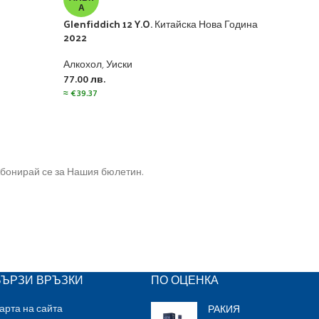
А
Алко
Glenfiddich 12 Y.O. Китайска Нова Година
167.
2022
≈
€
85
Алкохол
,
Уиски
77.00
лв.
≈
€
39.37
бонирай се за Нашия бюлетин.
БЪРЗИ ВРЪЗКИ
ПО ОЦЕНКА
РАКИЯ
арта на сайта