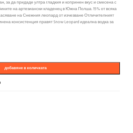
н, за да придаде ултра гладкия и копринен вкус и смесена с
ините на артезиански кладенец в Южна Полша. 15% от всяка
пасяване на Снежния леопард от изчезване Отличителният
принена консистенция правят Snow Leopard идеална водка за
добавяне в количката
и