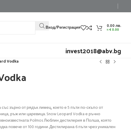
0.00
лв.
Вход/Регистрация
≈
€
0.00
invest2018@abv.bg
ard Vodka
 Vodka
със зърно от рядък лимец, което е 5 пъти по-скъпo от
ница, ръж или царевица. Snow Leopard Vodka е ръчно
товноизвестната Polmos Люблин дестилерия в Полша, която
дка повече от 100 години. Дестилирана 6 пъти чрез уникален