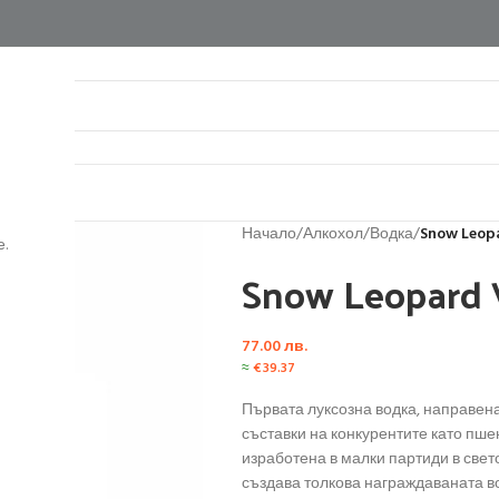
нтакти
Начало
/
Алкохол
/
Водка
/
Snow Leop
.
Snow Leopard
77.00
лв.
≈
€
39.37
Първата луксозна водка, направена 
съставки на конкурентите като пше
изработена в малки партиди в све
създава толкова награждаваната во