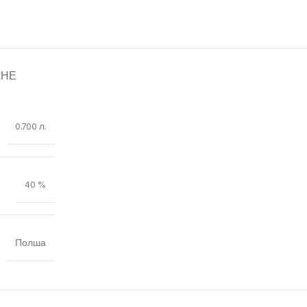
АНЕ
0.700 л.
40 %
Полша