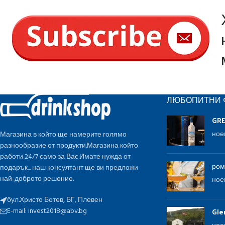
ЛЮБОПИТНИ 
GR
ное
Магазина в който ще намерите голямо
разнообразие от продукти.Магазина който
работи 24/7 само за Вас.Имате нужда от
ром
подарък... наш консултант ще ви предложи
най-доброто решение.
ное
бул.Христо Ботев, БГ, Плевен
E-mail:
invest2018@abv.bg
Gle