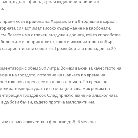
вино, с дълъг финал, зрели кадифени танини и с
е.
олирани лозя в района на Харманли на 9-годишна възраст.
 горната си част имат високо съдържание на карбонати.
 см. Лозето има отличен въздушен дренаж, който способства
 болестите и неприятелите, както и изключително добър
 са ориентирани север-юг. Гроздоберът е проведен на 20
ментатори с обем 500 литра. Всички важни за качеството на
екция на гроздето, потапяне на шапката по време на
не в кошова преса, се извършват ръчно. По време на
ролира температурата и се осъществява мек режим на
ментиращия гроздов сок. След приключване на алкохолната
в дъбови бъчви, където протича малолактична
чви от висококачествен френски дъб 16 месеца.