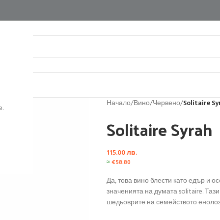
нтакти
Начало
/
Вино
/
Червено
/
Solitaire S
.
Solitaire Syrah
115.00
лв.
≈
€
58.80
Да, това вино блести като едър и о
значенията на думата solitaire. Таз
шедьоврите на семейството енолоз