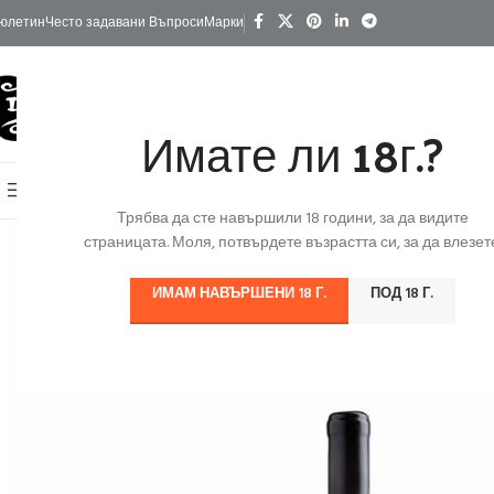
юлетин
Често задавани Въпроси
Марки
Имате ли 18г.?
КАТЕГОРИИ
Начало
Изгодно
За Подарък
Ко
Онлайн Магазин
Трябва да сте навършили 18 години, за да видите
страницата. Моля, потвърдете възрастта си, за да влезете
ИМАМ НАВЪРШЕНИ 18 Г.
ПОД 18 Г.