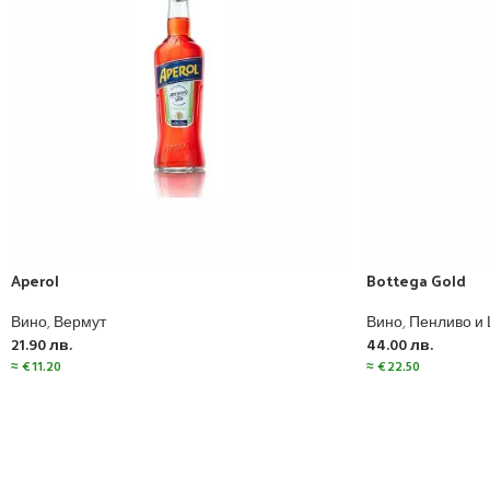
Aperol
Bottega Gold
Вино
,
Вермут
Вино
,
Пенливо и
21.90
лв.
44.00
лв.
≈
€
11.20
≈
€
22.50