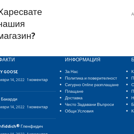
Харесвате
А
нашия
магазин?
ФАКТИ
ИНФОРМАЦИЯ
EY GOOSE
За Нас
К
Политика и поверителност
П
мври 14, 2022
1 коментар
Сигурно Online разплащане
С
Плащане
П
Доставка
Н
 Бакарди
Често Задавани Въпроси
Б
мври 14, 2022
1 коментар
Общи Условия
К
nfiddich® Гленфидич