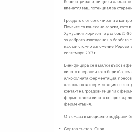
Концентрирано, пищно и елегантно 
впечатляващ потенциал за стареен
Гроздето е от селектирани и контр
Почвите са канелено-горски, като в
Хумусният хоризонт е дълбок 75-80
за доброто извеждане на борбата с
наклон с южно изложение. Редовете
септември 2017 г.
Винифицира се в малки дъбови фер
виното операции като беритба, сел
алкохолната ферментация, пресова
алкохолната ферментация се конт
контакт на гроздовите ципи с фер
ферментация виното се прехвърля 
ферментация.
Отлежава в специално подбрани бъ
Сортов състав : Сира