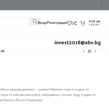
0.00
лв.
Вход/Регистрация
≈
€
0.00
invest2018@abv.bg
yrah
собено красив диамант – уникат! Именно това е и едно от
и сира от най-висока класа, направена с ръчен труд, е един от
и Капка и Росен Георгиеви.