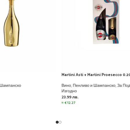
Martini Asti + Martini Proesecco 0.2
 Шампанско
Вино
,
Пенливо и Шампанско
,
За По
Изгодно
23.99
лв.
≈
€
12.27