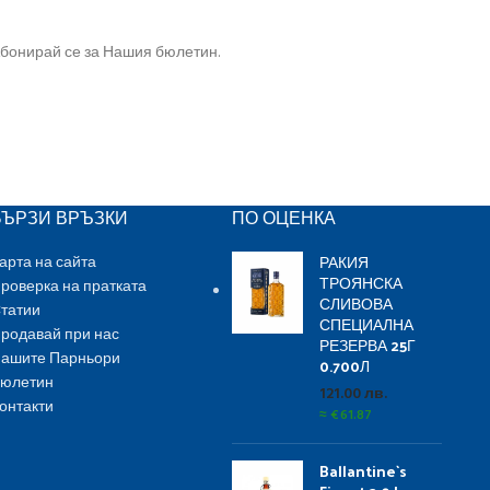
бонирай се за Нашия бюлетин.
БЪРЗИ ВРЪЗКИ
ПО ОЦЕНКА
РАКИЯ
арта на сайта
ТРОЯНСКА
роверка на пратката
СЛИВОВА
татии
СПЕЦИАЛНА
родавай при нас
РЕЗЕРВА 25Г
ашите Парньори
0.700Л
юлетин
121.00
лв.
онтакти
≈
€
61.87
Ballantine`s