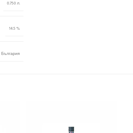
0.750 л.
14.5 %
България