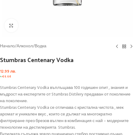
Click to enlarge
Начало
/
Алкохол
/
Водка
Stumbras Centenary Vodka
12.99
лв.
≈
€
6.64
Stumbras Centenary Vodka въплъщава 100 годишен опит , знания и
мъдрост на експертите от Stumbras Distilery предаван от поколение
на поколение.
Stumbras Centenary Vodka се отличава с кристална чистота , мек
аромат и уникален вкус , които се дължат на многократно
филтриране през брезов въглен в комбинация с най – модерните
технологии на дестилерията Stumbras.
Бутилката съдържа зряло пшеничено стебло поставено ръчно.