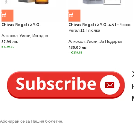
Chivas Regal 12 Y.O.
Chivas Regal 12 Y.O. 4.5 l – Чивас
Регал 12 г люлка
Алкохол
,
Уиски
,
Изгодно
Алкохол
,
Уиски
,
За Подарък
57.99
лв.
≈
€
29.65
430.00
лв.
≈
€
219.86
Абонирай се за Нашия бюлетин.