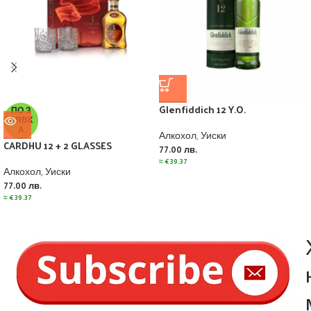
Glenfiddich 12 Y.O.
ПО З
АЯВК
А
Алкохол
,
Уиски
CARDHU 12 + 2 GLASSES
77.00
лв.
≈
€
39.37
Алкохол
,
Уиски
77.00
лв.
≈
€
39.37