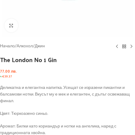
Click to enlarge
Начало
/
Алкохол
/
Джин
The London No 1 Gin
77.00
лв.
≈
€
39.37
Деликатна и елегантна напитка. Усещат се изразени пикантни и
балсамови нотки. Вкусът му е мек и елегантен, с дълъг освежаващ
финал.
Цвят: Тюркоазено синьо.
Аромат: Билки като кориандър и нотки на ангелика, наред с
традиционната хвойна.