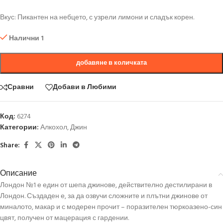
Вкус: Пикантен на небцето, с узрели лимони и сладък корен.
Налични 1
добавяне в количката
Сравни
Добави в Любими
Код:
6274
Категории:
Алкохол
,
Джин
Share:
Описание
Лондон №1 е един от шепа джинове, действително дестилирани в
Лондон. Създаден е, за да озвучи сложните и плътни джинове от
миналото, макар и с модерен прочит – поразителен тюркоазено-син
цвят, получен от мацерация с гардении.