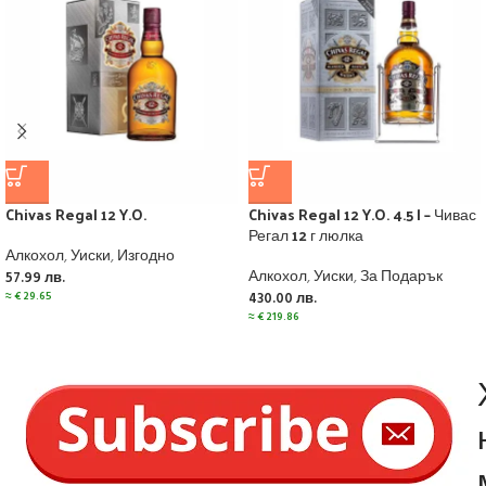
Chivas Regal 12 Y.O.
Chivas Regal 12 Y.O. 4.5 l – Чивас
Регал 12 г люлка
Алкохол
,
Уиски
,
Изгодно
Алкохол
,
Уиски
,
За Подарък
57.99
лв.
≈
€
29.65
430.00
лв.
≈
€
219.86