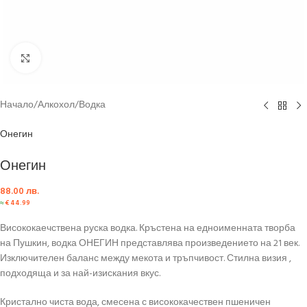
Click to enlarge
Начало
/
Алкохол
/
Водка
Онегин
Онегин
88.00
лв.
≈
€
44.99
Висококаечствена руска водка. Кръстена на едноименната творба
на Пушкин, водка ОНЕГИН представлява произведението на 21 век.
Изключителен баланс между мекота и тръпчивост. Стилна визия ,
подходяща и за най-изискания вкус.
Кристално чиста вода, смесена с висококачествен пшеничен