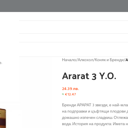
нтакти
Начало
/
Алкохол
/
Коняк и Бренди
/
A
.
Ararat 3 Y.O.
24.39
лв.
≈
€
12.47
Бренди АРАРАТ 3 звезди, е най-млад
на подправки и цъфтящи плодови дъ
домашно изпечен сладкиш. Отлежава
вода. История на продукта: Имета 