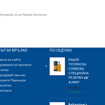
бонирай се за Нашия бюлетин.
БЪРЗИ ВРЪЗКИ
ПО ОЦЕНКА
РАКИЯ
арта на сайта
ТРОЯНСКА
роверка на пратката
СЛИВОВА
татии
СПЕЦИАЛНА
родавай при нас
РЕЗЕРВА 25Г
ашите Парньори
0.700Л
юлетин
121.00
лв.
онтакти
≈
€
61.87
Ballantine`s