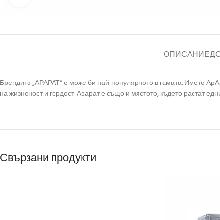
ОПИСАНИЕ
Д
Брендито „АРАРАТ“ е може би най-популярното в гамата. Името АрА
на жизненост и гордост. Арарат е също и мястото, където растат едни
Свързани продукти