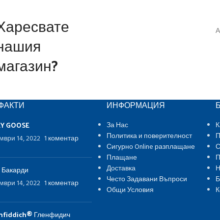
Харесвате
А
нашия
магазин?
ФАКТИ
ИНФОРМАЦИЯ
EY GOOSE
За Нас
К
Политика и поверителност
П
мври 14, 2022
1 коментар
Сигурно Online разплащане
С
Плащане
П
Доставка
Н
 Бакарди
Често Задавани Въпроси
Б
мври 14, 2022
1 коментар
Общи Условия
К
nfiddich® Гленфидич