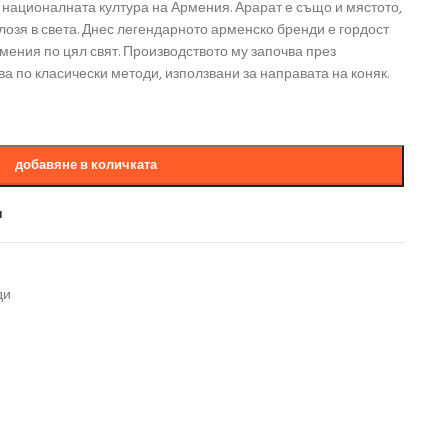
 националната култура на Армения. Арарат е също и мястото,
 лозя в света. Днес легендарното арменско бренди е гордост
мения по цял свят. Производството му започва през
ава по класически методи, използвани за направата на коняк.
добавяне в количката
и
ди