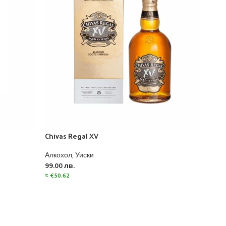
Chivas Regal XV
Glenf
Алкохол
,
Уиски
Алко
99.00
лв.
997.
≈
€
50.62
≈
€
50