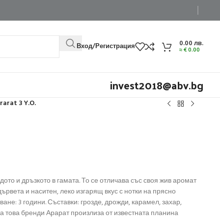
0.00
лв.
Вход/Регистрация
≈
€
0.00
invest2018@abv.bg
rarat 3 Y.O.
ото и дръзкото в гамата. То се отличава със своя жив аромат
рвета и наситен, леко изгарящ вкус с нотки на прясно
не: 3 години. Съставки: грозде, дрожди, карамел, захар,
на това бренди Арарат произлиза от известната планина