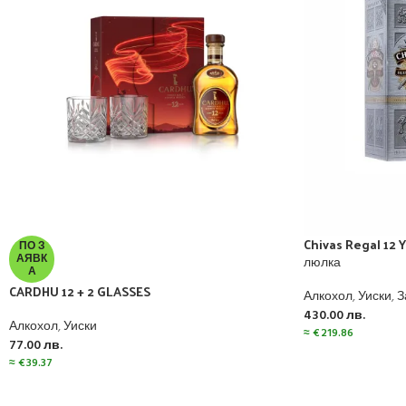
Chivas Regal 12 Y.
ПО З
АЯВК
люлка
А
CARDHU 12 + 2 GLASSES
Алкохол
,
Уиски
,
З
430.00
лв.
Алкохол
,
Уиски
≈
€
219.86
77.00
лв.
≈
€
39.37