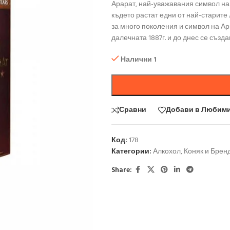
Арарат, най-уважавания символ на
където растат едни от най-старите
за много поколения и символ на Ар
далечната 1887г. и до днес се създ
Налични 1
Сравни
Добави в Любим
Код:
178
Категории:
Алкохол
,
Коняк и Брен
Share: