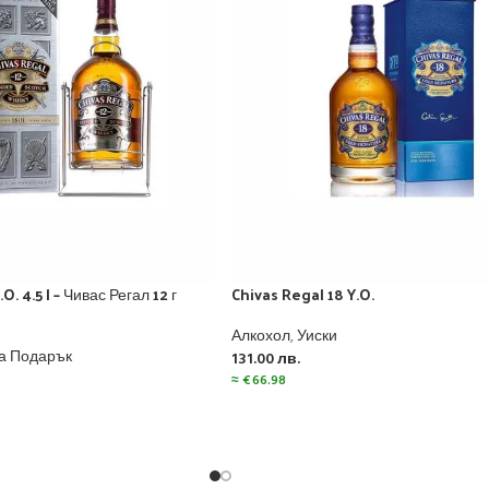
O. 4.5 l – Чивас Регал 12 г
Chivas Regal 18 Y.O.
Алкохол
,
Уиски
а Подарък
131.00
лв.
≈
€
66.98