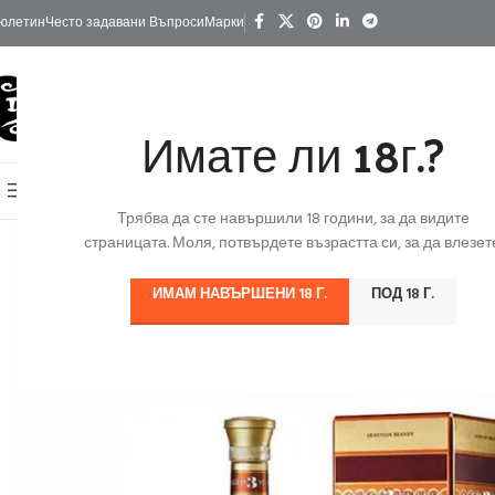
юлетин
Често задавани Въпроси
Марки
Имате ли 18г.?
КАТЕГОРИИ
Начало
Изгодно
За Подарък
Ко
Онлайн Магазин
Трябва да сте навършили 18 години, за да видите
страницата. Моля, потвърдете възрастта си, за да влезете
ИМАМ НАВЪРШЕНИ 18 Г.
ПОД 18 Г.