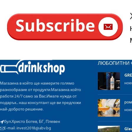
ЛЮБОПИТНИ 
GR
ное
Магазина в който ще намерите голямо
разнообразие от продукти.Магазина който
работи 24/7 само за Вас.Имате нужда от
ром
подарък... наш консултант ще ви предложи
най-доброто решение.
ное
бул.Христо Ботев, БГ, Плевен
E-mail:
invest2018@abv.bg
Gle