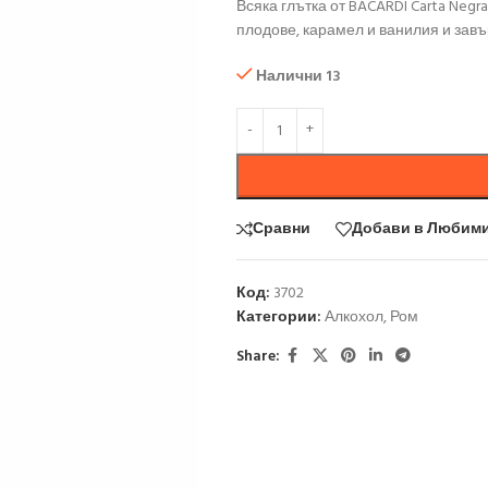
Всяка глътка от BACARDÍ Carta Negr
плодове, карамел и ванилия и завъ
Налични 13
Сравни
Добави в Любим
Код:
3702
Категории:
Алкохол
,
Ром
Share: