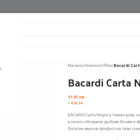
нтакти
Начало
/
Алкохол
/
Ром
/
Bacardi Car
.
Bacardi Carta 
31.95
лв.
≈
€
16.34
BACARDÍ Carta Negra е тъмен ром, 
в силно обгорени дъбови бъчви и 
богатия вкусов профил на тази тъм