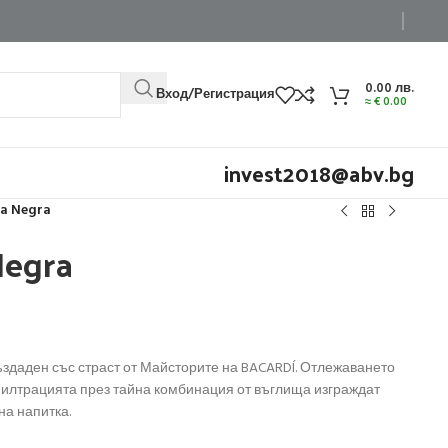
0.00
лв.
Вход/Регистрация
≈
€
0.00
invest2018@abv.bg
ta Negra
Negra
създаден със страст от Майсторите на BACARDÍ. Отлежаването
филтрацията през тайна комбинация от въглища изграждат
на напитка.