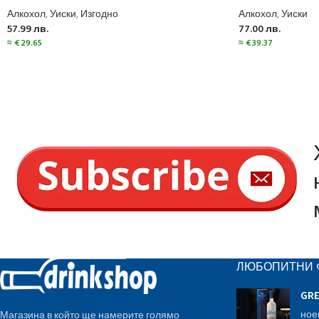
Алкохол
,
Уиски
,
Изгодно
Алкохол
,
Уиски
57.99
лв.
77.00
лв.
≈
€
29.65
≈
€
39.37
ЛЮБОПИТНИ 
GR
ное
Магазина в който ще намерите голямо