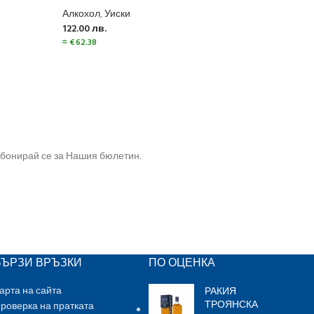
Алкохол
,
Уиски
Алко
122.00
лв.
123.
≈
€
62.38
≈
€
62
бонирай се за Нашия бюлетин.
БЪРЗИ ВРЪЗКИ
ПО ОЦЕНКА
РАКИЯ
арта на сайта
ТРОЯНСКА
роверка на пратката