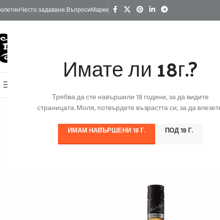
юлетин
Често задавани Въпроси
Марки
Имате ли 18г.?
КАТЕГОРИИ
Начало
Изгодно
За Подарък
Ко
Онлайн Магазин
Трябва да сте навършили 18 години, за да видите
страницата. Моля, потвърдете възрастта си, за да влезете
ИМАМ НАВЪРШЕНИ 18 Г.
ПОД 18 Г.