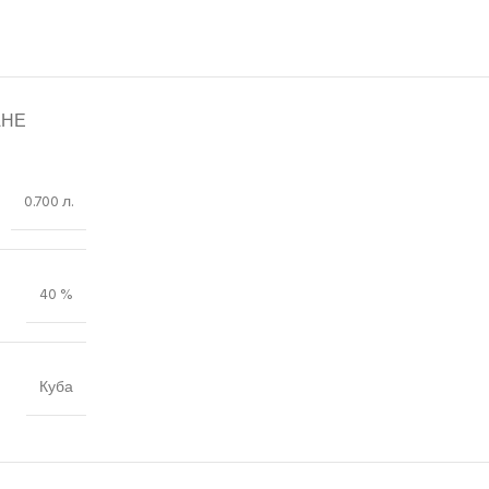
АНЕ
0.700 л.
40 %
Куба