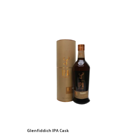
Glenfiddich IPA Cask
Glen