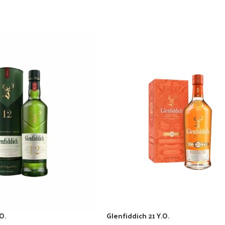
O.
Glenfiddich 21 Y.O.