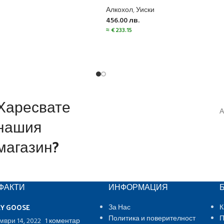
Алкохол
,
Уиски
456.00
лв.
≈
€
233.15
Харесвате
А
нашия
магазин?
ФАКТИ
ИНФОРМАЦИЯ
EY GOOSE
За Нас
К
Политика и поверителност
П
мври 14, 2022
1 коментар