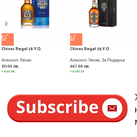
Chivas Regal 18 Y.O.
Chivas Regal 25 Y.O.
Алкохол
,
Уиски
Алкохол
,
Уиски
,
За Подарък
131.00
лв.
667.00
лв.
≈
€
66.98
≈
€
341.03