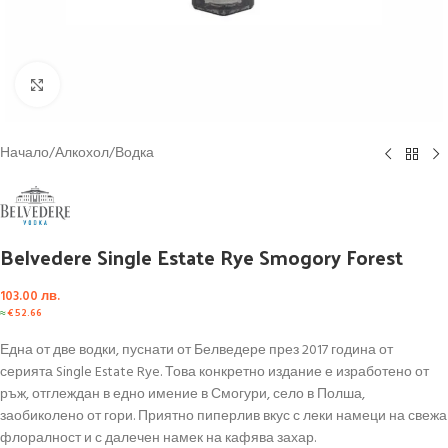
Click to enlarge
Начало
/
Алкохол
/
Водка
Belvedere Single Estate Rye Smogory Forest
103.00
лв.
≈
€
52.66
Една от две водки, пуснати от Белведере през 2017 година от
серията Single Estate Rye. Това конкретно издание е изработено от
ръж, отглеждан в едно имение в Смогури, село в Полша,
заобиколено от гори. Приятно пиперлив вкус с леки намеци на свежа
флоралност и с далечен намек на кафява захар.