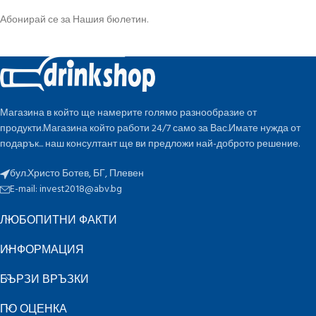
Абонирай се за Нашия бюлетин.
Магазина в който ще намерите голямо разнообразие от
продукти.Магазина който работи 24/7 само за Вас.Имате нужда от
подарък... наш консултант ще ви предложи най-доброто решение.
бул.Христо Ботев, БГ, Плевен
E-mail:
invest2018@abv.bg
ЛЮБОПИТНИ ФАКТИ
ИНФОРМАЦИЯ
БЪРЗИ ВРЪЗКИ
ПО ОЦЕНКА