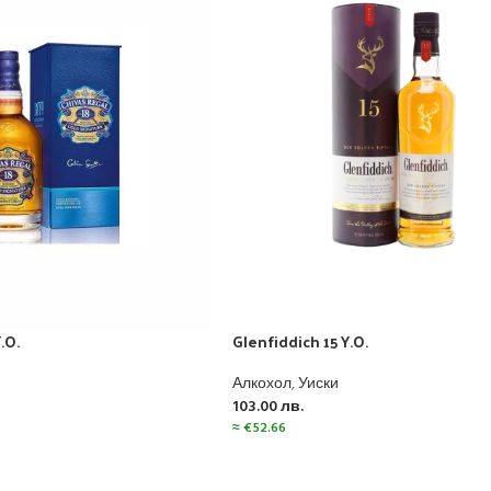
.O.
Glenfiddich 15 Y.O.
Алкохол
,
Уиски
103.00
лв.
≈
€
52.66