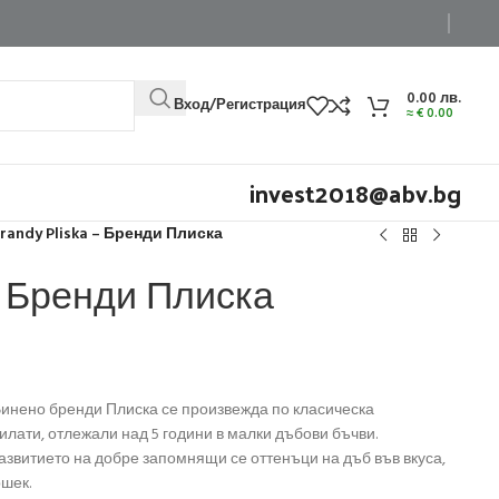
0.00
лв.
Вход/Регистрация
≈
€
0.00
invest2018@abv.bg
randy Pliska – Бренди Плиска
– Бренди Плиска
инено бренди Плиска се произвежда по класическа
илати, отлежали над 5 години в малки дъбови бъчви.
азвитието на добре запомнящи се оттенъци на дъб във вкуса,
шек.