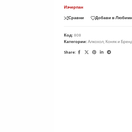
Изчерпан
Сравни
Добави в Любим
Код:
808
Категории:
Алкохол
,
Коняк и Брен
Share: