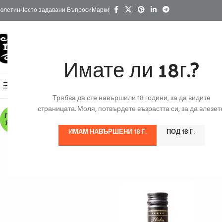
юлетин
Често задавани Въпроси
Марки
Имате ли 18г.?
КАТЕГОРИИ
Начало
Изгодно
За Подарък
Ко
Онлайн Магазин
Трябва да сте навършили 18 години, за да видите
страницата. Моля, потвърдете възрастта си, за да влезете
ПО ЗА
ЯВКА
ИМАМ НАВЪРШЕНИ 18 Г.
ПОД 18 Г.