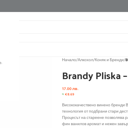
нтакти
Начало
/
Алкохол
/
Коняк и Бренди
/
B
.
Brandy Pliska 
17.00
лв.
≈
€
8.69
Висококачествено винено бренди В
технология от подбрани стари дест
Процесът на стареене позволява р
фин ванилов аромат и нежен завър