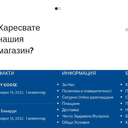
Харесвате
А
нашия
магазин?
ФАКТИ
ИНФОРМАЦИЯ
EY GOOSE
За Нас
К
Политика и поверителност
П
мври 14, 2022
1 коментар
Сигурно Online разплащане
С
Плащане
П
Доставка
Н
 Бакарди
Често Задавани Въпроси
Б
мври 14, 2022
1 коментар
Общи Условия
К