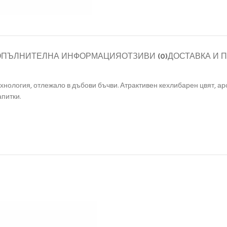
ОПЪЛНИТЕЛНА ИНФОРМАЦИЯ
ОТЗИВИ (0)
ДОСТАВКА И 
хнология, отлежало в дъбови бъчви. Атрактивен кехлибарен цвят, аро
питки.