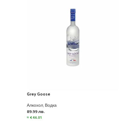
Grey Goose
Hank
Алкохол
,
Водка
Алко
89.99
лв.
21.0
≈
€
46.01
≈
€
10