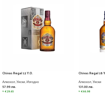
Chivas Regal 12 Y.O.
Chivas Regal 18 Y
Алкохол
,
Уиски
,
Изгодно
Алкохол
,
Уиски
57.99
лв.
131.00
лв.
≈
€
29.65
≈
€
66.98