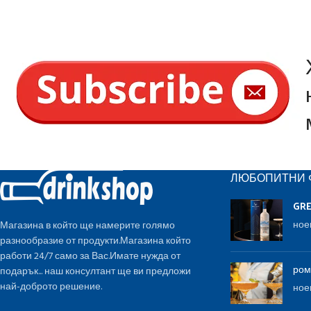
ЛЮБОПИТНИ 
GR
ное
Магазина в който ще намерите голямо
разнообразие от продукти.Магазина който
работи 24/7 само за Вас.Имате нужда от
ром
подарък... наш консултант ще ви предложи
най-доброто решение.
ное