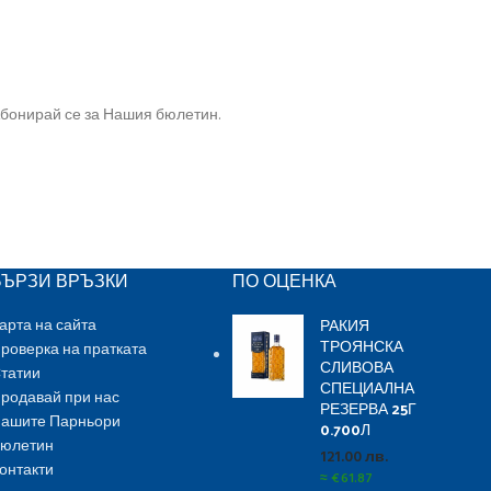
бонирай се за Нашия бюлетин.
БЪРЗИ ВРЪЗКИ
ПО ОЦЕНКА
РАКИЯ
арта на сайта
ТРОЯНСКА
роверка на пратката
СЛИВОВА
татии
СПЕЦИАЛНА
родавай при нас
РЕЗЕРВА 25Г
ашите Парньори
0.700Л
юлетин
121.00
лв.
онтакти
≈
€
61.87