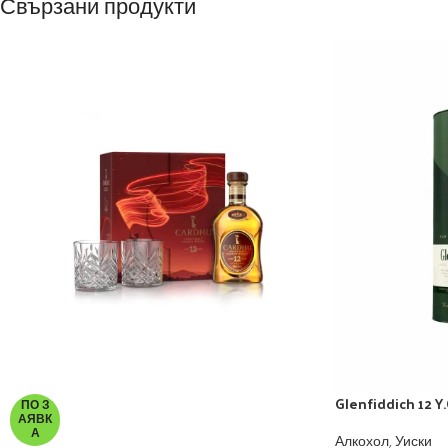
Свързани продукти
Glenfiddich 12 Y.
ПО З
АЯВК
А
Алкохол
,
Уиски