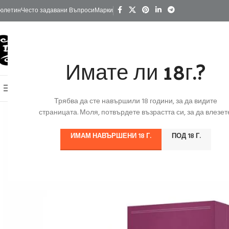
юлетин
Често задавани Въпроси
Марки
Имате ли 18г.?
КАТЕГОРИИ
Начало
Изгодно
За Подарък
Ко
Онлайн Магазин
Трябва да сте навършили 18 години, за да видите
страницата. Моля, потвърдете възрастта си, за да влезете
ИМАМ НАВЪРШЕНИ 18 Г.
ПОД 18 Г.