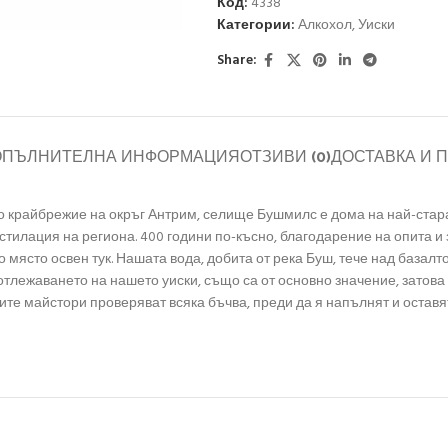
Код:
4338
Категории:
Алкохол
,
Уиски
Share:
ОПЪЛНИТЕЛНА ИНФОРМАЦИЯ
ОТЗИВИ (0)
ДОСТАВКА И 
о крайбрежие на окръг Антрим, селище Бушмилс е дома на най-стар
естилация на региона. 400 години по-късно, благодарение на опита и
 място освен тук. Нашата вода, добита от река Буш, тече над базалт
отлежаването на нашето уиски, също са от основно значение, затова
е майстори проверяват всяка бъчва, преди да я напълнят и оставят 