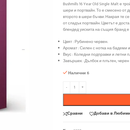
Bushmills 16 Year Old Single Malt е
шери и портвайн. То е смесено от д
второто в шери бъчви. Накрая те се
от сладък портвайн. Цветът е доста
блендед уискита на същия бранд е 
Цвят : Рубинено червен.
Аромат : Силен с нотка на бадеми и
Вкус : Коледни подправки и летни 
Завършек : Дълбок и плътен, черен
Налични 6
Сравни
Добави в Любим