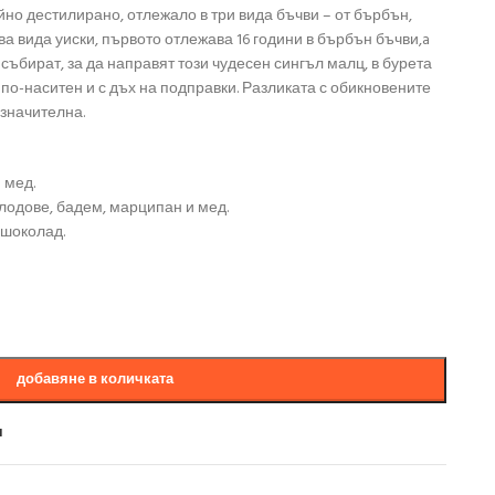
 тройно дестилирано, отлежало в три вида бъчви – от бърбън,
ва вида уиски, първото отлежава 16 години в бърбън бъчви,a
 събират, за да направят този чудесен сингъл малц, в бурета
 по-наситен и с дъх на подправки. Разликата с обикновените
значителна.
 мед.
плодове, бадем, марципан и мед.
 шоколад.
добавяне в количката
и