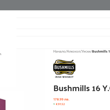
нтакти
Начало
/
Алкохол
/
Уиски
/
Bushmills 1
.
Bushmills 16 Y.
178.99
лв.
≈
€
91.52