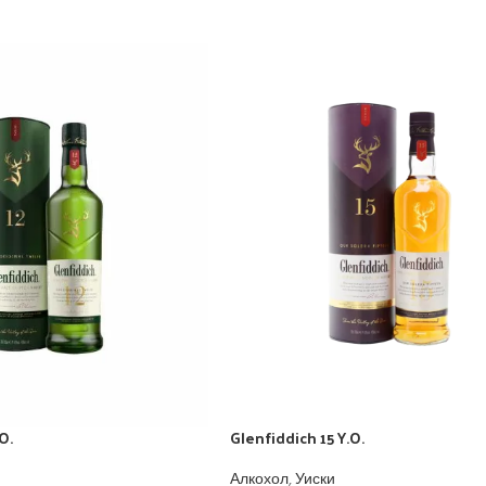
O.
Glenfiddich 15 Y.O.
Алкохол
,
Уиски