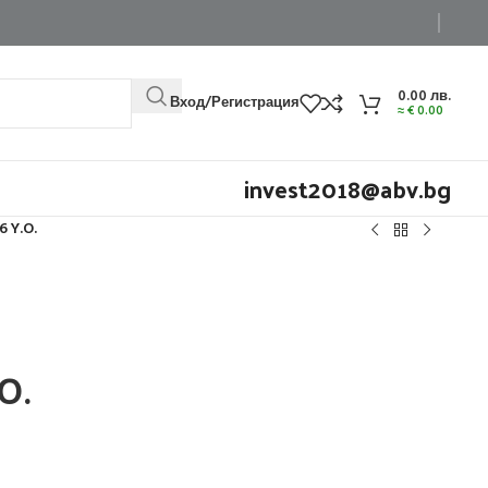
0.00
лв.
Вход/Регистрация
≈
€
0.00
invest2018@abv.bg
6 Y.O.
O.