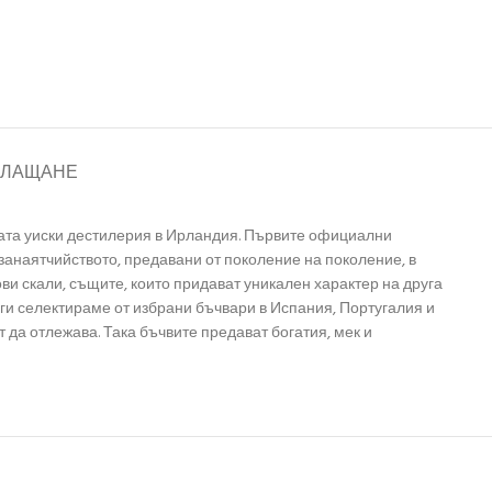
ПЛАЩАНЕ
ата уиски дестилерия в Ирландия. Първите официални
 занаятчийството, предавани от поколение на поколение, в
ови скали, същите, които придават уникален характер на друга
 ги селектираме от избрани бъчвари в Испания, Португалия и
да отлежава. Така бъчвите предават богатия, мек и