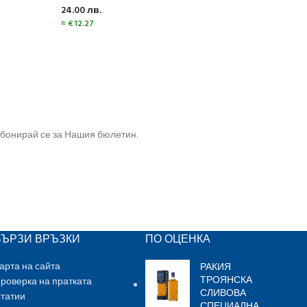
Hanke
24.00
лв.
≈
€
12.27
Алко
222.
≈
€
113
бонирай се за Нашия бюлетин.
БЪРЗИ ВРЪЗКИ
ПО ОЦЕНКА
РАКИЯ
арта на сайта
ТРОЯНСКА
роверка на пратката
СЛИВОВА
татии
СПЕЦИАЛНА