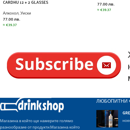
CARDHU 12 + 2 GLASSES
77.00
лв.
≈
€
39.37
Алкохол
,
Уиски
77.00
лв.
≈
€
39.37
ЛЮБОПИТНИ 
GR
ное
Магазина в който ще намерите голямо
разнообразие от продукти.Магазина който