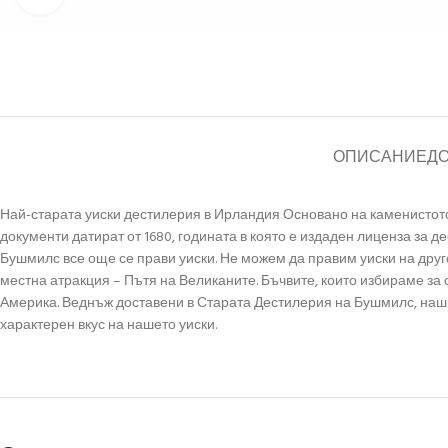
ОПИСАНИЕ
Д
Най-старата уиски дестилерия в Ирландия Основано на каменистот
документи датират от 1680, годината в която е издаден лиценза за д
Бушмилс все още се прави уиски. Не можем да правим уиски на друго
местна атракция – Пътя на Великаните. Бъчвите, които избираме за 
Америка. Веднъж доставени в Старата Дестилерия на Бушмилс, нашит
характерен вкус на нашето уиски.