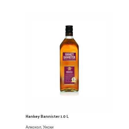
Hankey Bannister 1.0 L
ПО 
АЯВ
А
Алкохол
,
Уиски