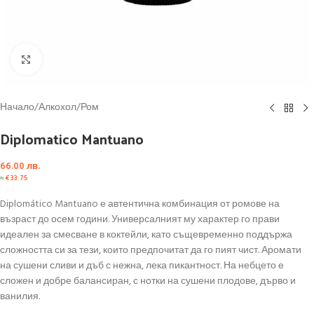
Click to enlarge
Начало
/
Алкохол
/
Ром
Diplomatico Mantuano
66.00
лв.
≈
€
33.75
Diplomático Mantuano е автентична комбинация от ромове на
възраст до осем години. Универсалният му характер го прави
идеален за смесване в коктейли, като същевременно поддържа
сложността си за тези, които предпочитат да го пият чист. Аромати
на сушени сливи и дъб с нежна, лека пикантност. На небцето е
сложен и добре балансиран, с нотки на сушени плодове, дърво и
ванилия.