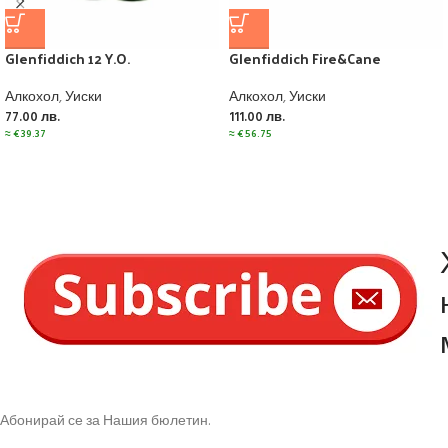
Glenfiddich 12 Y.O.
Glenfiddich Fire&Cane
Алкохол
,
Уиски
Алкохол
,
Уиски
77.00
лв.
111.00
лв.
≈
€
39.37
≈
€
56.75
Абонирай се за Нашия бюлетин.