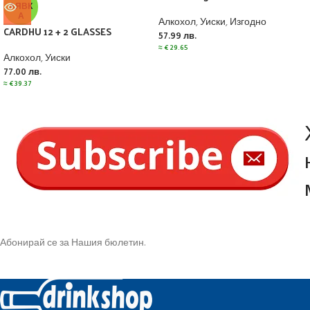
АЯВК
А
Алкохол
,
Уиски
,
Изгодно
CARDHU 12 + 2 GLASSES
57.99
лв.
≈
€
29.65
Алкохол
,
Уиски
77.00
лв.
≈
€
39.37
Абонирай се за Нашия бюлетин.