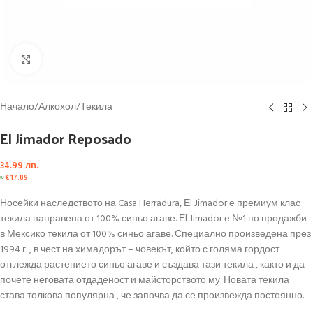
Click to enlarge
Начало
/
Алкохол
/
Текила
El Jimador Reposado
34.99
лв.
≈
€
17.89
Носейки наследството на Casa Herradura, Еl Jimador е премиум клас
текила направена от 100% синьо агаве. Еl Jimador е №1 по продажби
в Мексико текила от 100% синьо агаве. Специално произведена през
1994 г. , в чест на химадорът – човекът, който с голяма гордост
отглежда растението синьо агаве и създава тази текила , както и да
почете неговата отдаденост и майсторството му. Новата текила
става толкова популярна , че започва да се произвежда постоянно.