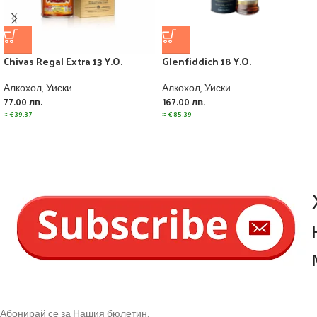
Chivas Regal Extra 13 Y.O.
Glenfiddich 18 Y.O.
Алкохол
,
Уиски
Алкохол
,
Уиски
77.00
лв.
167.00
лв.
≈
€
39.37
≈
€
85.39
Абонирай се за Нашия бюлетин.