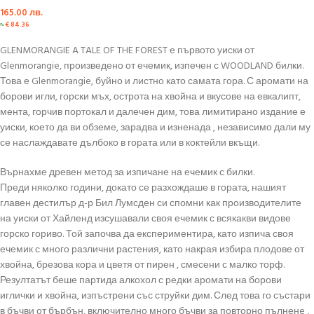
165.00
лв.
≈
€
84.36
GLENMORANGIE A TALE OF THE FOREST е първото уиски от
Glenmorangie, произведено от ечемик, изпечен с WOODLAND билки.
Това е Glenmorangie, буйно и листно като самата гора. С аромати на
борови игли, горски мъх, острота на хвойна и вкусове на евкалипт,
мента, горчив портокал и далечен дим, това лимитирано издание е
уиски, което да ви обземе, зарадва и изненада , независимо дали му
се наслаждавате дълбоко в гората или в коктейли вкъщи.
Върнахме древен метод за изпичане на ечемик с билки.
Преди няколко години, докато се разхождаше в гората, нашият
главен дестилър д-р Бил Лумсден си спомни как производителите
на уиски от Хайленд изсушавали своя ечемик с всякакви видове
горско гориво. Той започва да експериментира, като изпича своя
ечемик с много различни растения, като накрая избира плодове от
хвойна, брезова кора и цветя от пирен , смесени с малко торф.
Резултатът беше партида алкохол с редки аромати на борови
иглички и хвойна, изпъстрени със струйки дим. След това го състари
в бъчви от бърбън, включително много бъчви за повторно пълненe ,