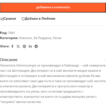
добавяне в количката
Сравни
Добави в Любими
Код:
7684
Категории:
Алкохол
,
За Подарък
,
Уиски
Share:
Описание
Уискитата Glenmorangie се произвеждат в Хайландс – най-северната
част на Шотландия. Дестилират се в най-високите медни казани в
Шотландия и отлежават в най-висококачествените дъбови бъчви,
които се използват само два пъти и така се произвеждат най-чистите
и елегантни уискита. Дестилерията е прочута като новатор в
произвеждането на уиски, като съчетава традициите с
новаторството, в резултат на което се създава малцово уиски с
“ненужно” високо качество.