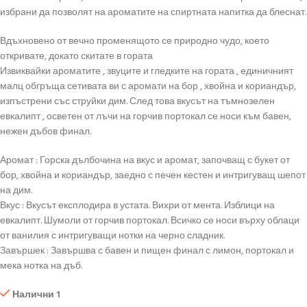
избрани да позволят на ароматите на спиртната напитка да блеснат.
Вдъхновено от вечно променящото се природно чудо, което
откривате, докато скитате в гората
Извиквайки ароматите , звуците и гледките на гората , единичният
малц обгръща сетивата ви с аромати на бор , хвойна и кориандър,
изпъстрени със струйки дим. След това вкусът на тъмнозелен
евкалипт , осветен от лъчи на горчив портокал се носи към бавен,
нежен дъбов финал.
Аромат : Горска дълбочина на вкус и аромат, започващ с букет от
бор, хвойна и кориандър, заедно с печен кестен и интригуващ шепот
на дим.
Вкус : Вкусът експлодира в устата. Вихри от мента. Изблици на
евкалипт. Шумоли от горчив портокал. Всичко се носи върху облаци
от ванилия с интригуващи нотки на черно сладник.
Завършек : Завършва с бавен и пищен финал с лимон, портокал и
мека нотка на дъб.
Налични 1