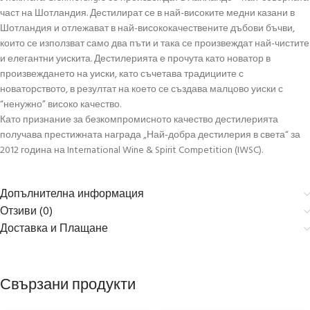
част на Шотландия. Дестилират се в най-високите медни казани в
Шотландия и отлежават в най-висококачествените дъбови бъчви,
които се използват само два пъти и така се произвеждат най-чистите
и елегантни уискита. Дестилерията е прочута като новатор в
произвеждането на уиски, като съчетава традициите с
новаторството, в резултат на което се създава малцово уиски с
“ненужно” високо качество.
Като признание за безкомпромисното качество дестилерията
получава престижната награда „Най-добра дестилерия в света“ за
2012 година на International Wine & Spirit Competition (IWSC).
Допълнителна информация
Отзиви (0)
Доставка и Плащане
Свързани продукти