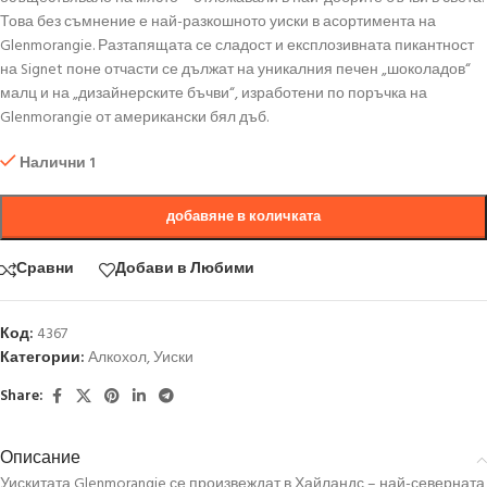
Това без съмнение е най-разкошното уиски в асортимента на
Glenmorangie. Разтапящата се сладост и експлозивната пикантност
на Signet поне отчасти се дължат на уникалния печен „шоколадов“
малц и на „дизайнерските бъчви“, изработени по поръчка на
Glenmorangie от американски бял дъб.
Налични 1
добавяне в количката
Сравни
Добави в Любими
Код:
4367
Категории:
Алкохол
,
Уиски
Share:
Описание
Уискитата Glenmorangie се произвеждат в Хайландс – най-северната