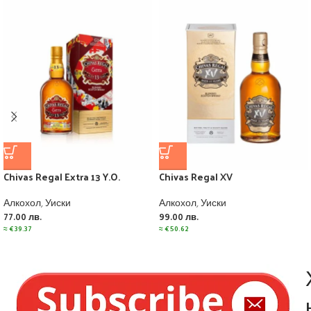
Chivas Regal Extra 13 Y.O.
Chivas Regal XV
Алкохол
,
Уиски
Алкохол
,
Уиски
77.00
лв.
99.00
лв.
≈
€
39.37
≈
€
50.62