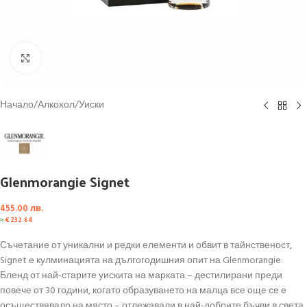
Click to enlarge
Начало
/
Алкохол
/
Уиски
Glenmorangie Signet
455.00
лв.
≈
€
232.64
Съчетание от уникални и редки елементи и обвит в тайнственост,
Signet е кулминацията на дългогодишния опит на Glenmorangie.
Бленд от най-старите уискита на марката – дестилирани преди
повече от 30 години, когато образуването на малца все още се е
осъществявало на място – отлежавали в най-добрите бъчви в света.