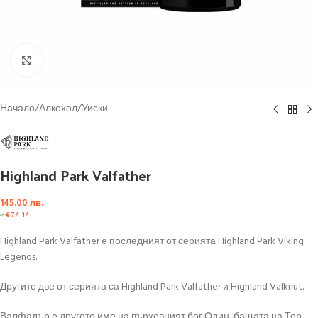
Click to enlarge
Начало
/
Алкохол
/
Уиски
Highland Park Valfather
145.00
лв.
≈
€
74.14
Highland Park Valfather е последният от серията Highland Park Viking
Legends.
Другите две от серията са Highland Park Valfather и Highland Valknut.
Валфадър е другото име на върховният бог Один, бащата на Тор,