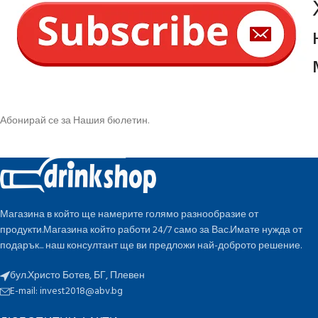
Абонирай се за Нашия бюлетин.
Магазина в който ще намерите голямо разнообразие от
продукти.Магазина който работи 24/7 само за Вас.Имате нужда от
подарък... наш консултант ще ви предложи най-доброто решение.
бул.Христо Ботев, БГ, Плевен
E-mail:
invest2018@abv.bg