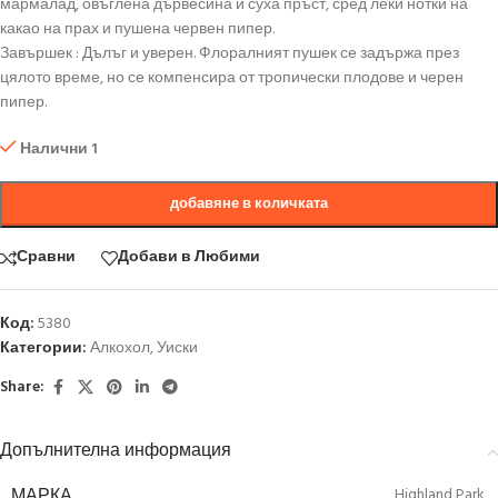
мармалад, овъглена дървесина и суха пръст, сред леки нотки на
какао на прах и пушена червен пипер.
Завършек : Дълъг и уверен. Флоралният пушек се задържа през
цялото време, но се компенсира от тропически плодове и черен
пипер.
Налични 1
добавяне в количката
Сравни
Добави в Любими
Код:
5380
Категории:
Алкохол
,
Уиски
Share:
Допълнителна информация
МАРКА
Highland Park