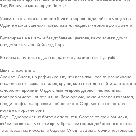
Тир, Балдур и много други богове.
Уискито е отлежава в рефил бъчви и кореспондирайки с мощта на
Один е най-опушеният представител на дестилерията до момента.
Бутилирана е на 47% и без добавени цветове, както всички други
представители на Хайленд Парк.
Красивата бутилка е дело на датския дизайнер Jim Lyngvild.
Цвят: Старо злато.
Аромат : Силен, но рафиниран пушек изпълва носа първоначално
последван от нежна ванилия, круши, кора от зелена ябълка и плътни
флорални аромати. Отдолу има кедрово дърво, пчелна пита,
подправки черен пипер и индийско орехче, както и осолен карамел,
преди торфът да превземе обонянието. С времето се очертава
нотка на морския бриз.
Вкус : Едновременно богат и елегантен. Слоеве от крем ванилия,
кайсиево кисело мляко и крем брюле си взаимодействат с нотки на
тамян, желязо и осолени бадеми. След това има горчив портокалов