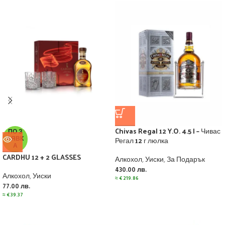
Chivas Regal 12 Y.O. 4.5 l – Чивас
ПО З
АЯВК
Регал 12 г люлка
А
CARDHU 12 + 2 GLASSES
Алкохол
,
Уиски
,
За Подарък
430.00
лв.
Алкохол
,
Уиски
≈
€
219.86
77.00
лв.
≈
€
39.37