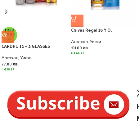
Chivas Regal 18 Y.O.
ПО З
АЯВК
А
Алкохол
,
Уиски
CARDHU 12 + 2 GLASSES
131.00
лв.
≈
€
66.98
Алкохол
,
Уиски
77.00
лв.
≈
€
39.37