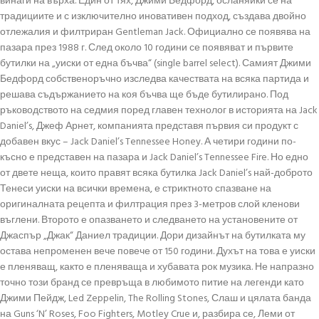
винаги на върха. Един от тях, Джими Бедфорд, осланяйки се на
традициите и с изключително иновативен подход, създава двойно
отлежалия и филтриран Gentleman Jack. Официално се появява на
пазара през 1988 г. След около 10 години се появяват и първите
бутилки на „уиски от една бъчва“ (single barrel select). Самият Джими
Бедфорд собственоръчно изследва качествата на всяка партида и
решава съдържанието на коя бъчва ще бъде бутилирано. Под
ръководството на седмия поред главен технолог в историята на Jack
Daniel’s, Джеф Арнет, компанията представя първия си продукт с
добавен вкус – Jack Daniel’s Tennessee Honey. А четири години по-
късно е представен на пазара и Jack Daniel’s Tennessee Fire. Но едно
от двете неща, които правят всяка бутилка Jack Daniel’s най-доброто
Тенеси уиски на всички времена, е стриктното спазване на
оригиналната рецепта и филтрация през 3-метров слой кленови
въглени. Второто е опазването и следването на установените от
Джаспър „Джак“ Даниел традиции. Дори дизайнът на бутилката му
остава непроменен вече повече от 150 години. Духът на това е уиски
е пленяващ, както е пленяваща и хубавата рок музика. Не напразно
точно този бранд се превръща в любимото питие на легенди като
Джими Пейдж, Led Zeppelin, The Rolling Stones, Слаш и цялата банда
на Guns ‘N’ Roses, Foo Fighters, Motley Crue и, разбира се, Леми от