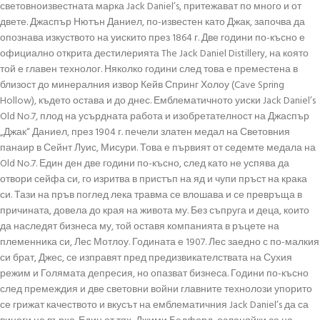
световноизвестната марка Jack Daniel’s, притежават по много и от
двете. Джаспър Нютън Даниел, по-известен като Джак, започва да
опознава изкуството на уискито през 1864 г. Две години по-късно е
официално открита дестилерията The Jack Daniel Distillery, на която
той е главен технолог. Няколко години след това е преместена в
близост до минералния извор Кейв Спринг Холоу (Cave Spring
Hollow), където остава и до днес. Емблематичното уиски Jack Daniel’s
Old No.7, плод на усърдната работа и изобретателност на Джаспър
„Джак“ Даниел, през 1904 г. печели златен медал на Световния
панаир в Сейнт Луис, Мисури. Това е първият от седемте медала на
Old No.7. Един ден две години по-късно, след като не успява да
отвори сейфа си, го изритва в пристъп на яд и чупи пръст на крака
си. Тази на пръв поглед лека травма се влошава и се превръща в
причината, довела до края на живота му. Без съпруга и деца, които
да наследят бизнеса му, той оставя компанията в ръцете на
племенника си, Лес Мотлоу. Годината е 1907. Лес заедно с по-малкия
си брат, Джес, се изправят пред предизвикателствата на Сухия
режим и Голямата депресия, но опазват бизнеса. Години по-късно
след премеждия и две световни войни главните технолози упорито
се грижат качеството и вкусът на емблематичния Jack Daniel’s да са