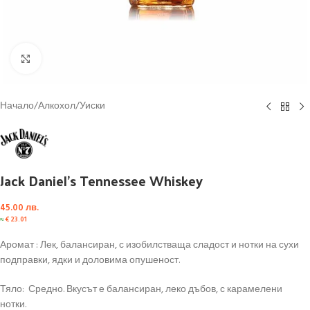
Click to enlarge
Начало
/
Алкохол
/
Уиски
Jack Daniel’s Tennessee Whiskey
45.00
лв.
≈
€
23.01
Аромат : Лек, балансиран, с изобилстваща сладост и нотки на сухи
подправки, ядки и доловима опушеност.
Тяло: Средно. Вкусът е балансиран, леко дъбов, с карамелени
нотки.