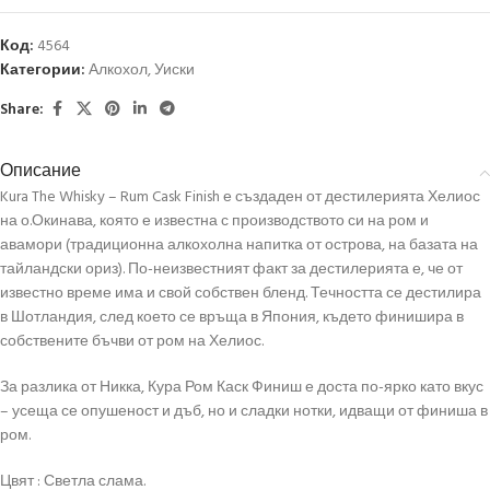
Код:
4564
Категории:
Алкохол
,
Уиски
Share:
Описание
Kura The Whisky – Rum Cask Finish е създаден от дестилерията Хелиос
на о.Окинава, която е известна с производството си на ром и
авамори (традиционна алкохолна напитка от острова, на базата на
тайландски ориз). По-неизвестният факт за дестилерията е, че от
известно време има и свой собствен бленд. Течността се дестилира
в Шотландия, след което се връща в Япония, където финишира в
собствените бъчви от ром на Хелиос.
За разлика от Никка, Кура Ром Каск Финиш е доста по-ярко като вкус
– усеща се опушеност и дъб, но и сладки нотки, идващи от финиша в
ром.
Цвят : Светла слама.