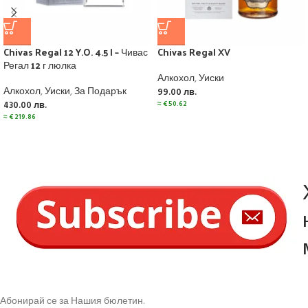
Chivas Regal 12 Y.O. 4.5 l – Чивас
Chivas Regal XV
Регал 12 г люлка
Алкохол
,
Уиски
Алкохол
,
Уиски
,
За Подарък
99.00
лв.
≈
€
50.62
430.00
лв.
≈
€
219.86
Абонирай се за Нашия бюлетин.