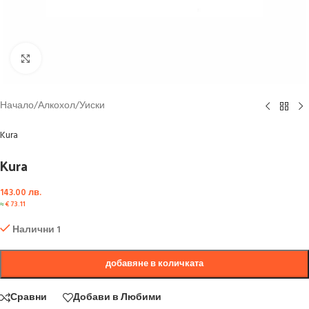
Click to enlarge
Начало
/
Алкохол
/
Уиски
Kura
Kura
143.00
лв.
≈
€
73.11
Налични 1
добавяне в количката
Сравни
Добави в Любими