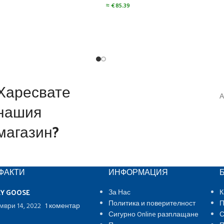
≈
€
85.39
Харесвате
А
нашия
магазин?
ФАКТИ
ИНФОРМАЦИЯ
EY GOOSE
За Нас
К
Политика и поверителност
П
мври 14, 2022
1 коментар
Сигурно Online разплащане
С