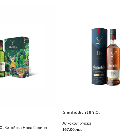
Glenfiddich 18 Y.O.
Алкохол
,
Уиски
.O. Китайска Нова Година
167.00
лв.