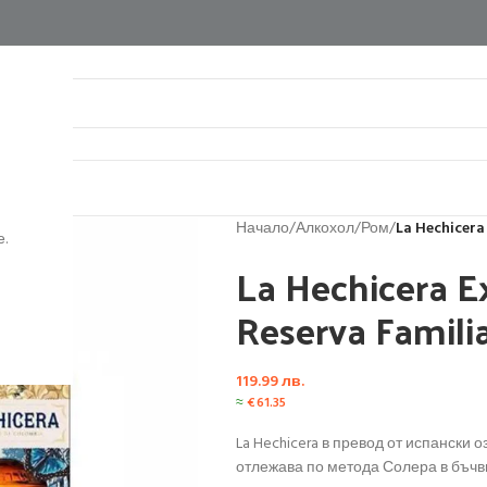
нтакти
Начало
/
Алкохол
/
Ром
/
La Hechicera
.
La Hechicera E
Reserva Famili
119.99
лв.
≈
€
61.35
La Hechicera в превод от испански
отлежава по метода Солера в бъчви 