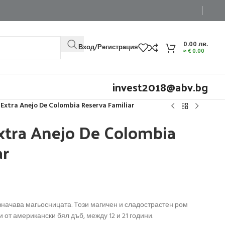
0.00
лв.
Вход/Регистрация
≈
€
0.00
invest2018@abv.bg
 Extra Anejo De Colombia Reserva Familiar
xtra Anejo De Colombia
ar
 означава магьосницата. Този магичен и сладострастен ром
от американски бял дъб, между 12 и 21 години.