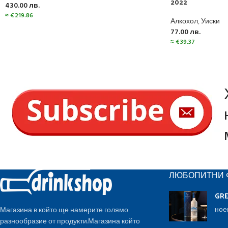
2022
430.00
лв.
≈
€
219.86
Алкохол
,
Уиски
77.00
лв.
≈
€
39.37
ЛЮБОПИТНИ 
GR
ное
Магазина в който ще намерите голямо
разнообразие от продукти.Магазина който