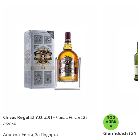
Chivas Regal 12 Y.O. 4.5 l – Чивас Регал 12 г
ПО З
люлка
АЯВК
А
Glenfiddich 12 Y
Алкохол
,
Уиски
,
За Подарък