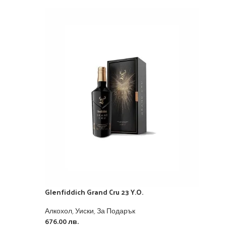
Glen
Glenfiddich Grand Cru 23 Y.O.
Алко
Алкохол
,
Уиски
,
За Подарък
1299
676.00
лв.