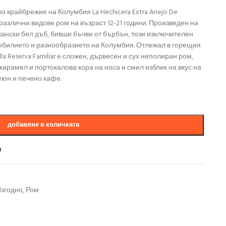
о крайбрежие на Колумбия La Hechicera Extra Anejo De
т различни видове ром на възраст 12-21 години. Произведен на
ански бял дъб, бивши бъчви от бърбън, този изключителен
зобилието и разнообразието на Колумбия. Отлежал в горещия
la Reserva Familiar е сложен, дървесен и сух неполиран ром,
карамел и портокалова кора на носа и смел изблик на вкус на
тюн и печено кафе.
добавяне в количката
и
згодно
,
Ром