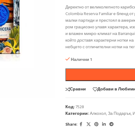
Директно от великолепното карибск
Colombia Reserva Familiar е бленд о
малки партиди и престоял в америк
ром грациозно улавя характера, и
и влажен микро-климат на Barranquil
който доставя характерни нотки на 
небцето с отличителни нотки на тю
Налични 1
Сравни
Добави в Любим
Код:
7528
Категории:
Алкохол
,
За Подарък
,
И
Share: