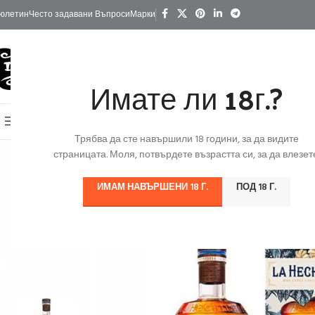
юлетин
Често задавани Въпроси
Марки
Имате ли 18г.?
КАТЕГОРИИ
Начало
Изгодно
За Подарък
Ко
Онлайн Магазин
Трябва да сте навършили 18 години, за да видите
страницата. Моля, потвърдете възрастта си, за да влезете
ИМАМ НАВЪРШЕНИ 18 Г.
ПОД 18 Г.