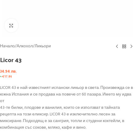
Click to enlarge
Начало
/
Алкохол
/
Ликьори
Licor 43
34.94
лв.
≈
€
17.86
LICOR 43 е най-известният испански ликьор в света. Произвежда се в
южна Испания и се продава на повече от 60 пазара. Името му идва
от
43-те билки, плодове и ванилия, които се използват в тайната
рецепта на този еликсир. LICOR 43 е изключително лесен за
миксиране. Подходящ е за сангрия, топли и студени коктейли, в
комбинация със сокове, мляко, кафе и вино.