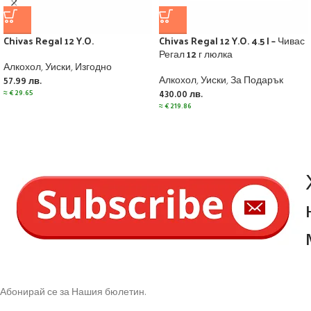
Chivas Regal 12 Y.O.
Chivas Regal 12 Y.O. 4.5 l – Чивас
Регал 12 г люлка
Алкохол
,
Уиски
,
Изгодно
Алкохол
,
Уиски
,
За Подарък
57.99
лв.
≈
€
29.65
430.00
лв.
≈
€
219.86
Абонирай се за Нашия бюлетин.