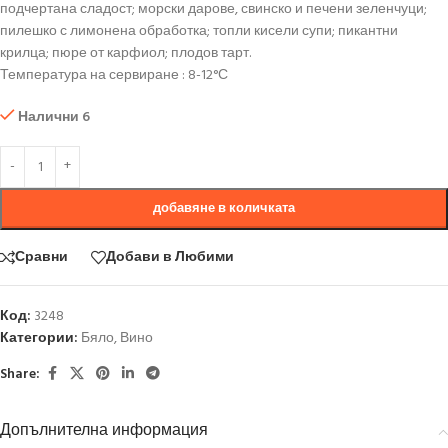
подчертана сладост; морски дарове, свинско и печени зеленчуци;
пилешко с лимонена обработка; топли кисели супи; пикантни
крилца; пюре от карфиол; плодов тарт.
Температура на сервиране : 8-12°С
Налични 6
добавяне в количката
Сравни
Добави в Любими
Код:
3248
Категории:
Бяло
,
Вино
Share:
Допълнителна информация