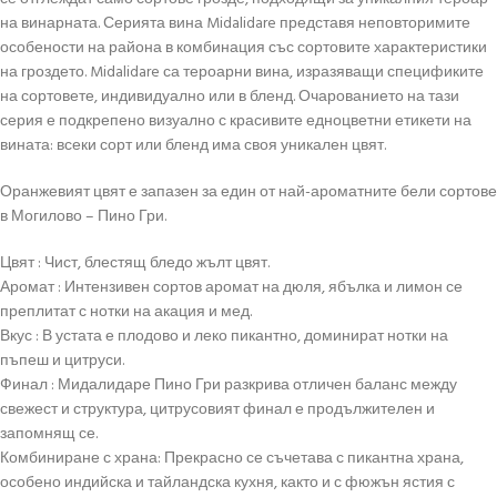
на винарната. Серията вина Midalidare представя неповторимите
особености на района в комбинация със сортовите характеристики
на гроздето. Midalidare са тероарни вина, изразяващи спецификите
на сортовете, индивидуално или в бленд. Очарованието на тази
серия е подкрепено визуално с красивите едноцветни етикети на
вината: всеки сорт или бленд има своя уникален цвят.
Оранжевият цвят е запазен за един от най-ароматните бели сортове
в Могилово – Пино Гри.
Цвят : Чист, блестящ бледо жълт цвят.
Аромат : Интензивен сортов аромат на дюля, ябълка и лимон се
преплитат с нотки на акация и мед.
Вкус : В устата е плодово и леко пикантно, доминират нотки на
пъпеш и цитруси.
Финал : Мидалидаре Пино Гри разкрива отличен баланс между
свежест и структура, цитрусовият финал е продължителен и
запомнящ се.
Комбиниране с храна: Прекрасно се съчетава с пикантна храна,
особено индийска и тайландска кухня, както и с фюжън ястия с