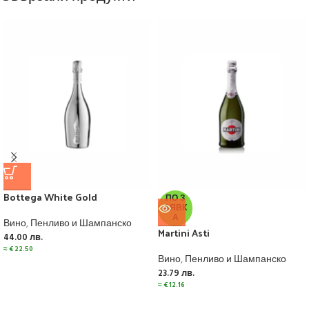
Bottega White Gold
ПО З
АЯВК
А
Вино
,
Пенливо и Шампанско
Martini Asti
44.00
лв.
≈
€
22.50
Вино
,
Пенливо и Шампанско
23.79
лв.
≈
€
12.16