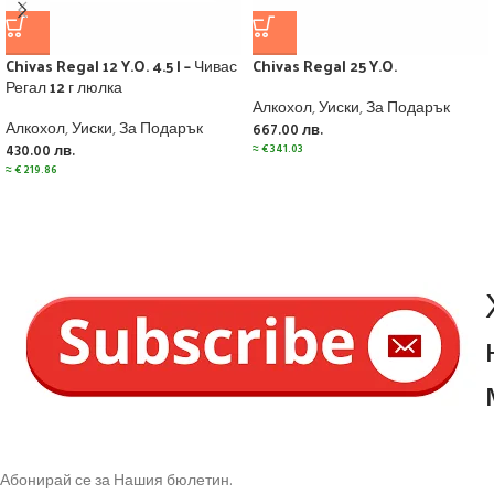
Chivas Regal 12 Y.O. 4.5 l – Чивас
Chivas Regal 25 Y.O.
Регал 12 г люлка
Алкохол
,
Уиски
,
За Подарък
Алкохол
,
Уиски
,
За Подарък
667.00
лв.
≈
€
341.03
430.00
лв.
≈
€
219.86
Абонирай се за Нашия бюлетин.