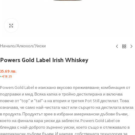
Click to enlarge
Начало
/
Алкохол
/
Уиски
Powers Gold Label Irish Whiskey
35.69
лв.
≈
€
18.25
Powers Gold Label е изискано вкусово преживяване; комбинация от
подправки и мед. Всяка капка е тройно дестилирана и включва
повече от “top” и “tail”-a на втория и третия Pot Still дестилат. Това
означава, че само най-чистата част или сърцето на дестилата влиза
в продукта. Продуктът зрее в избрани американски дъбови бъчви,
което на финала кара уиски да заблести. Powers Gold Label се
блендва с най-доброто зърнено уиски, което също е отлежавало в
американски дъбови бъчви. И накрая, собствената технология за