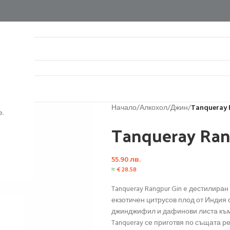
нтакти
Начало
/
Алкохол
/
Джин
/
Tanqueray 
.
Tanqueray Ran
55.90
лв.
≈
€
28.58
Tanqueray Rangpur Gin e дестилиран 
екзотичен цитрусов плод от Индия 
джинджифил и дафинови листа към T
Tanqueray се приготвя по същата р