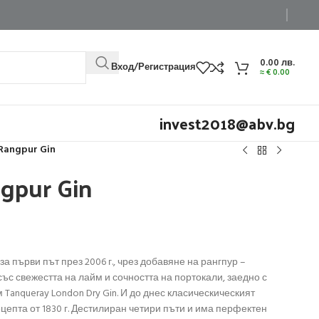
0.00
лв.
Вход/Регистрация
≈
€
0.00
invest2018@abv.bg
Rangpur Gin
gpur Gin
за първи път през 2006 г., чрез добавяне на рангпур –
със свежестта на лайм и сочността на портокали, заедно с
anqueray London Dry Gin. И до днес класическическият
ецепта от 1830 г. Дестилиран четири пъти и има перфектен