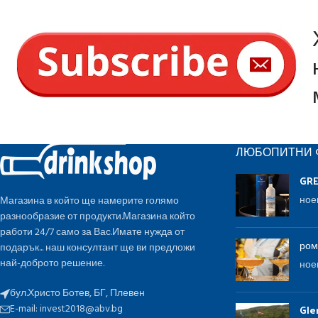
ЛЮБОПИТНИ 
GR
ное
Магазина в който ще намерите голямо
разнообразие от продукти.Магазина който
работи 24/7 само за Вас.Имате нужда от
ром
подарък... наш консултант ще ви предложи
най-доброто решение.
ное
бул.Христо Ботев, БГ, Плевен
E-mail:
invest2018@abv.bg
Gle