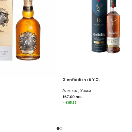
Glenfiddich 18 Y.O.
Алкохол
,
Уиски
167.00
лв.
≈
€
85.39