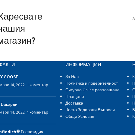
Харесвате
А
нашия
магазин?
ФАКТИ
ИНФОРМАЦИЯ
EY GOOSE
За Нас
К
Политика и поверителност
П
мври 14, 2022
1 коментар
Сигурно Online разплащане
С
Плащане
П
Доставка
Н
 Бакарди
Често Задавани Въпроси
Б
мври 14, 2022
1 коментар
Общи Условия
К
nfiddich® Гленфидич