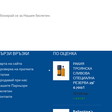
бонирай се за Нашия бюлетин.
БЪРЗИ ВРЪЗКИ
ПО ОЦЕНКА
РАКИЯ
арта на сайта
ТРОЯНСКА
роверка на пратката
СЛИВОВА
татии
СПЕЦИАЛНА
родавай при нас
РЕЗЕРВА 25Г
ашите Парньори
0.700Л
юлетин
121.00
лв.
онтакти
≈
€
61.87
Ballantine`s