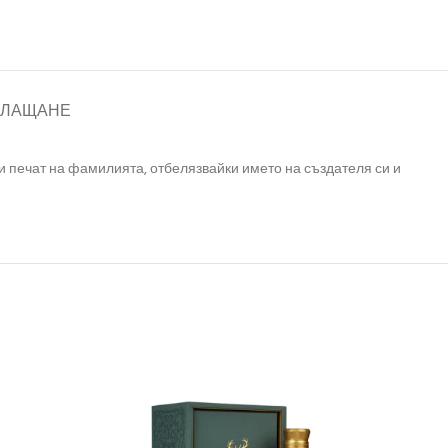
ПЛАЩАНЕ
оси печат на фамилията, отбелязвайки името на създателя си и