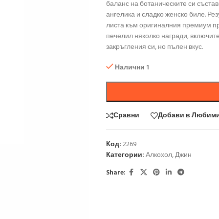
баланс на ботаническите си съста
ангелика и сладко женско биле. Ре
листа към оригиналния премиум про
печелил няколко награди, включител
закръгления си, но пълен вкус.
Налични 1
Сравни
Добави в Любим
Код:
2269
Категории:
Алкохол
,
Джин
Share: