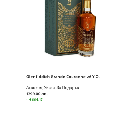
Glenfiddich Grande Couronne 26 Y.O.
Glen
Алкохол
,
Уиски
,
За Подарък
Алко
1299.00
лв.
122.
≈
€
664.17
≈
€
62