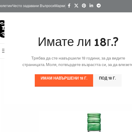
юлетин
Често задавани Въпроси
Марки
Имате ли 18г.?
КАТЕГОРИИ
Начало
Изгодно
За Подарък
Ко
Онлайн Магазин
Трябва да сте навършили 18 години, за да видите
страницата. Моля, потвърдете възрастта си, за да влезете
ИМАМ НАВЪРШЕНИ 18 Г.
ПОД 18 Г.