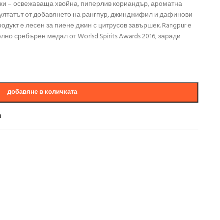
вки – освежаваща хвойна, пиперлив кориандър, ароматна
зултатът от добавянето на рангпур, джинджифил и дафинови
дукт е лесен за пиене джин с цитрусов завършек. Rangpur е
но сребърен медал от Worlsd Spirits Awards 2016, заради
добавяне в количката
и