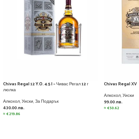
Chivas Regal 12 Y.O. 4.5 l – Чивас Регал 12 г
Chivas Regal XV
люлка
Алкохол
,
Уиски
Алкохол
,
Уиски
,
За Подарък
99.00
лв.
430.00
лв.
≈
€
50.62
≈
€
219.86