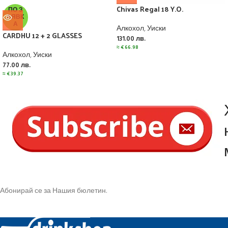
Chivas Regal 18 Y.O.
ПО З
АЯВК
А
Алкохол
,
Уиски
CARDHU 12 + 2 GLASSES
131.00
лв.
≈
€
66.98
Алкохол
,
Уиски
77.00
лв.
≈
€
39.37
Абонирай се за Нашия бюлетин.