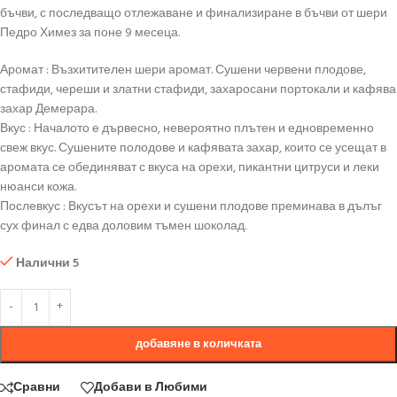
бъчви, с последващо отлежаване и финализиране в бъчви от шери
Педро Химез за поне 9 месеца.
Аромат : Възхитителен шери аромат. Сушени червени плодове,
стафиди, череши и златни стафиди, захаросани портокали и кафява
захар Демерара.
Вкус : Началото е дървесно, невероятно плътен и едновременно
свеж вкус. Сушените полодове и кафявата захар, които се усещат в
аромата се обединяват с вкуса на орехи, пикантни цитруси и леки
нюанси кожа.
Послевкус : Вкусът на орехи и сушени плодове преминава в дълъг
сух финал с едва доловим тъмен шоколад.
Налични 5
добавяне в количката
Сравни
Добави в Любими