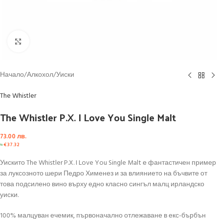
Click to enlarge
Начало
/
Алкохол
/
Уиски
The Whistler
The Whistler P.X. I Love You Single Malt
73.00
лв.
≈
€
37.32
Уискито The Whistler P.X. I Love You Single Malt е фантастичен пример
за луксозното шери Педро Хименез и за влиянието на бъчвите от
това подсилено вино върху едно класно сингъл малц ирландско
уиски.
100% малцуван ечемик, първоначално отлежаване в екс-бърбън