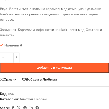
Вкус : Богат и гъст, с нотки на карамел, мед от манука и дъвчащи
бонбони, нотки на ревен и сладкиши от крем и маслени зърна
еспресо.
Завършек : Карамел и кафе, нотки на Black Forest мед. Овъглен и
пикантен.
Налични 6
добавяне в количката
Сравни
Добави в Любими
Код:
856
Категории:
Алкохол
,
Бърбън
Share: