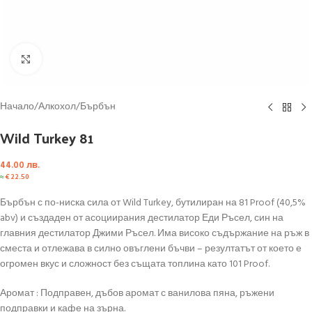
Click to enlarge
Начало
/
Алкохол
/
Бърбън
Wild Turkey 81
44.00
лв.
≈
€
22.50
Бърбън с по-ниска сила от Wild Turkey, бутилиран на 81 Proof (40,5%
abv) и създаден от асоциирания дестилатор Еди Ръсел, син на
главния дестилатор Джими Ръсел. Има високо съдържание на ръж в
сместа и отлежава в силно овъглени бъчви – резултатът от което е
огромен вкус и сложност без същата топлина като 101 Proof.
Аромат : Подправен, дъбов аромат с ванилова пяна, ръжени
подправки и кафе на зърна.