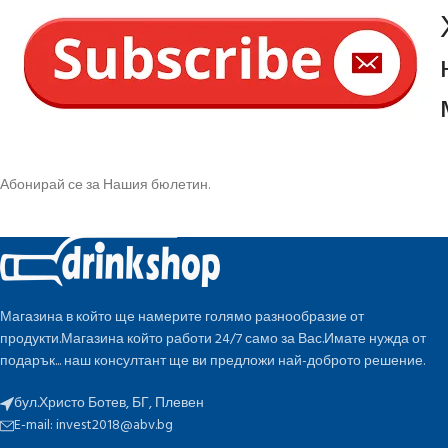
Абонирай се за Нашия бюлетин.
Магазина в който ще намерите голямо разнообразие от
продукти.Магазина който работи 24/7 само за Вас.Имате нужда от
подарък... наш консултант ще ви предложи най-доброто решение.
бул.Христо Ботев, БГ, Плевен
E-mail:
invest2018@abv.bg