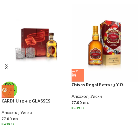
Chivas Regal Extra 13 Y.O.
ПО З
АЯВК
А
Алкохол
,
Уиски
CARDHU 12 + 2 GLASSES
77.00
лв.
≈
€
39.37
Алкохол
,
Уиски
77.00
лв.
≈
€
39.37