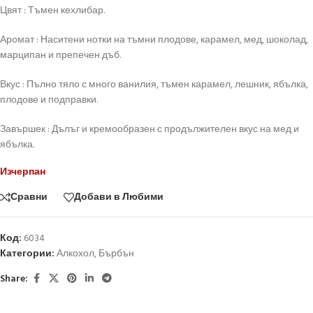
Цвят : Тъмен кехлибар.
Аромат : Наситени нотки на тъмни плодове, карамел, мед, шоколад,
марципан и препечен дъб.
Вкус : Пълно тяло с много ванилия, тъмен карамел, лешник, ябълка,
плодове и подправки.
Завършек : Дълъг и кремообразен с продължителен вкус на мед и
ябълка.
Изчерпан
Сравни
Добави в Любими
Код:
6034
Категории:
Алкохол
,
Бърбън
Share: