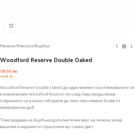
Click to enlarge
Начало
/
Алкохол
/
Бърбън
Woodford Reserve Double Oaked
114.00
лв.
≈
€
58.29
Woodford Reserve Double Oaked до един момент на отлежаването си
е класическия Woodford Reserve, но след това продължава
стареенето си в силно обгорени до леко овъгляване бъчви от
американски дъб.
Това придава на бърбъна допълнителен вкус на печена захар
ванилия и карамел и страхотния му тъмен цвят.