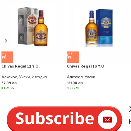
Chivas Regal 12 Y.O.
Chivas Regal 18 Y.O.
Алкохол
,
Уиски
,
Изгодно
Алкохол
,
Уиски
57.99
лв.
131.00
лв.
≈
€
29.65
≈
€
66.98