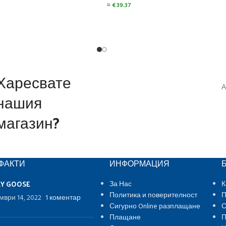
≈
€
39.37
Харесвате
А
нашия
магазин?
ФАКТИ
ИНФОРМАЦИЯ
EY GOOSE
За Нас
К
Политика и поверителност
П
мври 14, 2022
1 коментар
Сигурно Online разплащане
С
Плащане
П