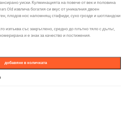
ансирано уиски. Кулминацията на повече от век и половина
ears Old извлича богатия си вкус от уникалния двоен
ен, плодов нос напомнящ стафиди, сухо грозде и шотландски
като изпъква със закръглено, средно до плътно тяло с дълъг,
номерирана и е знак за качество и постижения.
добавяне в количката
и