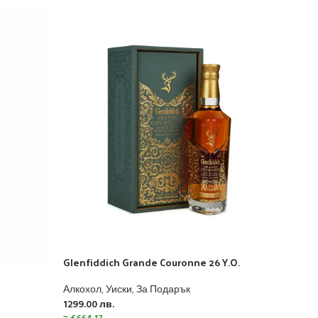
Glenfiddich Grande Couronne 26 Y.O.
Glen
Алкохол
,
Уиски
,
За Подарък
Алко
1299.00
лв.
122.