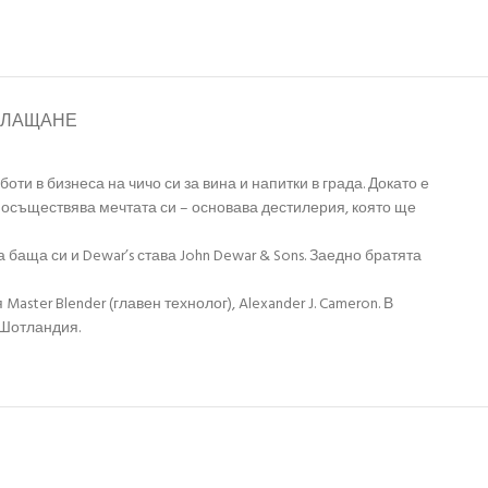
ПЛАЩАНЕ
ти в бизнеса на чичо си за вина и напитки в града. Докато е
ой осъществява мечтата си – основава дестилерия, която ще
а баща си и Dewar’s става John Dewar & Sons. Заедно братята
ter Blender (главен технолог), Alexander J. Cameron. В
 Шотландия.