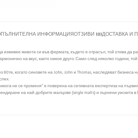
ОПЪЛНИТЕЛНА ИНФОРМАЦИЯ
ОТЗИВИ (0)
ДОСТАВКА И 
 изживее живота си във фермата, където е отрасъл, той отива да рабо
хармонично на вкус, както никое друго. Само след няколко години, т
 80те, когато синовете на John, John и Thomas, наследяват бизнеса н
спех.
ога не се променя“ е поверена на сетивната експертиза на първия Mas
ендиране на най-добрите малцове (single malts) и зърнени уискита в