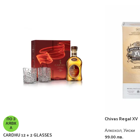
Chivas Regal XV
ПО З
АЯВК
А
Алкохол
,
Уиски
CARDHU 12 + 2 GLASSES
99.00
лв.