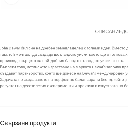
ОПИСАНИЕ
Д
John Dewar бил син на дребен земевладелец с големи идеи. Вместо да
там, той мечтаел да създаде шотландско уиски, което ще е толкова 
произведе сърцето на най-добрия бленд шотландско уиски в света.
Въпреки това, истинското израстване на марката Dewar’s започва през
създават партньорство, което ще донесе на Dewar’s международен у
Задачата по създаването на перфектно балансирани бленд, който „ник
резултат на десетилетия експерименти и практика в изкуството на бл
Свързани продукти