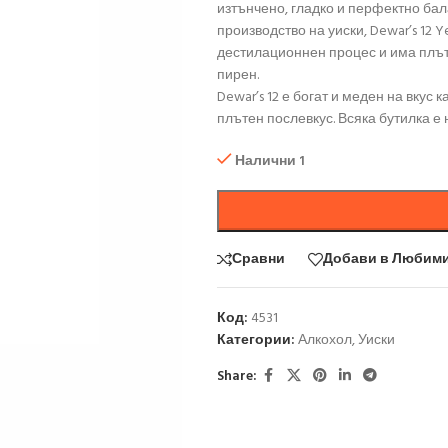
изтънчено, гладко и перфектно бал
производство на уиски, Dewar’s 12 Y
дестилационнен процес и има плът
пирен.
Dewar’s 12 е богат и меден на вкус 
плътен послевкус. Всяка бутилка е 
Налични 1
Сравни
Добави в Любим
Код:
4531
Категории:
Алкохол
,
Уиски
Share: