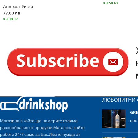
≈
€
50.62
Алкохол
,
Уиски
77.00
лв.
≈
€
39.37
ЛЮБОПИТНИ 
GR
ное
Магазина в който ще намерите голямо
разнообразие от продукти.Магазина който
работи 24/7 само за Вас.Имате нужда от