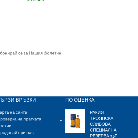
≈
€
664.17
≈
€
62
бонирай се за Нашия бюлетин.
БЪРЗИ ВРЪЗКИ
ПО ОЦЕНКА
РАКИЯ
арта на сайта
ТРОЯНСКА
роверка на пратката
СЛИВОВА
татии
СПЕЦИАЛНА
родавай при нас
РЕЗЕРВА 25Г