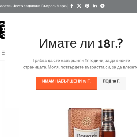
юлетин
Често задавани Въпроси
Марки
Имате ли 18г.?
КАТЕГОРИИ
Начало
Изгодно
За Подарък
Ко
Онлайн Магазин
Трябва да сте навършили 18 години, за да видите
страницата. Моля, потвърдете възрастта си, за да влезете
ИМАМ НАВЪРШЕНИ 18 Г.
ПОД 18 Г.