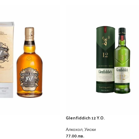
Glenfiddich 12 Y.O.
Алкохол
,
Уиски
77.00
лв.