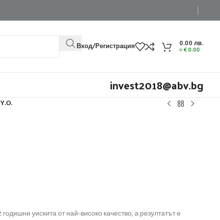
0.00
лв.
Вход/Регистрация
≈
€
0.00
invest2018@abv.bg
Y.O.
2 годишни уискита от най-високо качество, а резултатът е