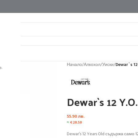
нтакти
Начало
/
Алкохол
/
Уиски
/
Dewar`s 12 
.
Dewar`s 12 Y.O.
55.90
лв.
≈
€
28.58
Dewar’s 12 Years Old съдържа само 1