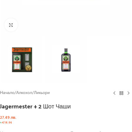
Click to enlarge
Начало
/
Алкохол
/
Ликьори
Jagermester + 2 Шот Чаши
27.49
лв.
≈
€
14.06