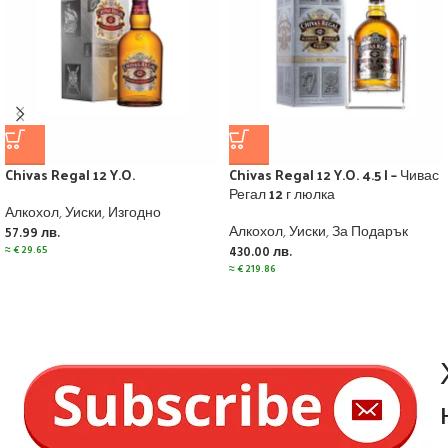
Chivas Regal 12 Y.O.
Chivas Regal 12 Y.O. 4.5 l – Чивас
Регал 12 г люлка
Алкохол
,
Уиски
,
Изгодно
Алкохол
,
Уиски
,
За Подарък
57.99
лв.
≈
€
29.65
430.00
лв.
≈
€
219.86