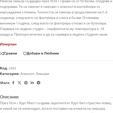
Немски ликьор създаден през 1934 г. Прави се от 56 билки, плодове и
подправки. Те се смилат и смесват с алкохол в контейнери от
неръждаема стомана. Течността се смесва в продължение на 5-6
седмици, след което се филтрира и слага в бъчви. Отлежава
минимум 1 година, след което се филтрира отново и се бутилира.
Сервира се ледено студен – перфектната му температура е -18
градуса. Препоръчително е да се сервира в ледено студени чаши.
Изчерпан
Сравни
Добави в Любими
Код:
2402
Категории:
Алкохол
,
Ликьори
Share:
Описание
През 1934 г. Курт Маст създава Jägermeister. Курт бил страстен ловец
и никой не се изненадал, когато поставил на етикета на ликьора,