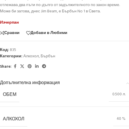
отлежава два пъти по-дълго от задължителното по закон време.
Може би затова, днес Jim Beam, е Бърбън No 1 в Света.
Изчерпан
Сравни
Добави в Любими
Код:
835
Категории:
Алкохол
,
Бърбън
Share:
Допълнителна информация
ОБЕМ
0.500 л.
АЛКОХОЛ
40 %