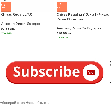
Chivas Regal 12 Y.O.
Chivas Regal 12 Y.O. 4.5 l – Чивас
Регал 12 г люлка
Алкохол
,
Уиски
,
Изгодно
Алкохол
,
Уиски
,
За Подарък
57.99
лв.
≈
€
29.65
430.00
лв.
≈
€
219.86
Абонирай се за Нашия бюлетин.