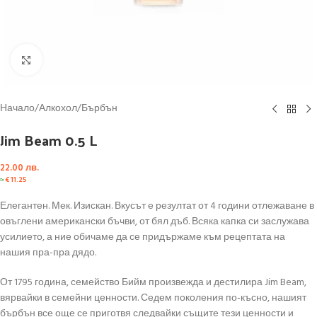
Click to enlarge
Начало
/
Алкохол
/
Бърбън
Jim Beam 0.5 L
22.00
лв.
≈
€
11.25
Елегантен. Мек. Изискан. Вкусът е резултат от 4 години отлежаване в
овъглени американски бъчви, от бял дъб. Всяка капка си заслужава
усилието, а ние обичаме да се придържаме към рецептата на
нашия пра-пра дядо.
От 1795 година, семейство Бийм произвежда и дестилира Jim Beam,
вярвайки в семейни ценности. Седем поколения по-късно, нашият
бърбън все още се приготвя следвайки същите тези ценности и