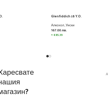
O.
Glenfiddich 18 Y.O.
Алкохол
,
Уиски
167.00
лв.
≈
€
85.39
Харесвате
А
нашия
магазин?