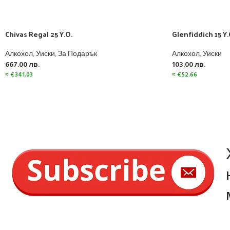
Chivas Regal 25 Y.O.
Glenfiddich 15 Y.
Алкохол
,
Уиски
,
За Подарък
Алкохол
,
Уиски
667.00
лв.
103.00
лв.
≈
€
341.03
≈
€
52.66