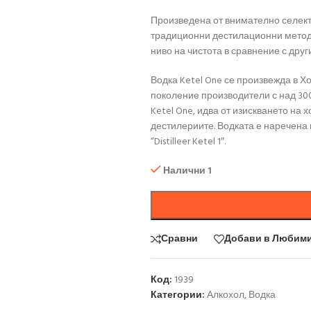
Произведена от внимателно селек
традиционни дестилационни методи
ниво на чистота в сравнение с друг
Водка Ketel One се произвежда в Х
поколение производители с над 300
Ketel One, идва от изискването на 
дестилериите. Водката е наречена 
“Distilleer Ketel 1″.
Налични 1
Сравни
Добави в Любим
Код:
1939
Категории:
Алкохол
,
Водка