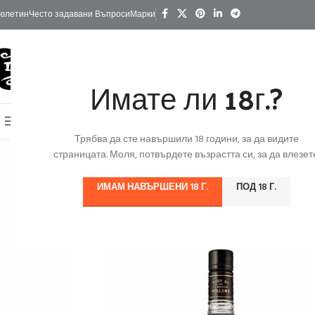
юлетин
Често задавани Въпроси
Марки
Имате ли 18г.?
КАТЕГОРИИ
Начало
Изгодно
За Подарък
Ко
Онлайн Магазин
Трябва да сте навършили 18 години, за да видите
страницата. Моля, потвърдете възрастта си, за да влезете
ИМАМ НАВЪРШЕНИ 18 Г.
ПОД 18 Г.