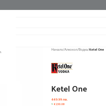
нтакти
Начало
/
Алкохол
/
Водка
/
Ketel One
.
Ketel One
449.99
лв.
≈
€
230.08