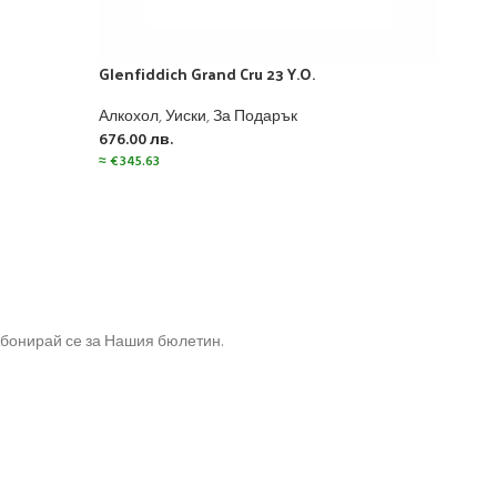
Glenfiddich Grand Cru 23 Y.O.
Glen
Алкохол
,
Уиски
,
За Подарък
Алко
676.00
лв.
122.
≈
€
345.63
≈
€
62
бонирай се за Нашия бюлетин.