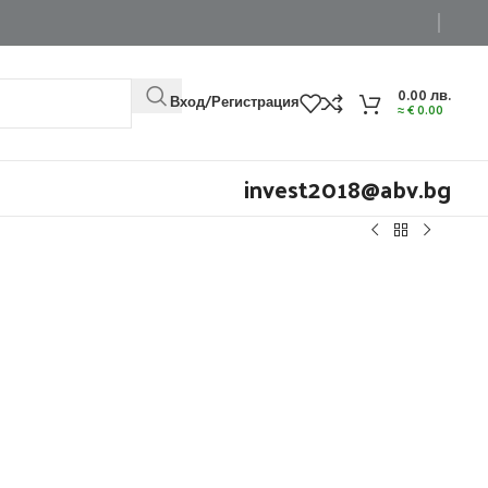
0.00
лв.
Вход/Регистрация
≈
€
0.00
invest2018@abv.bg