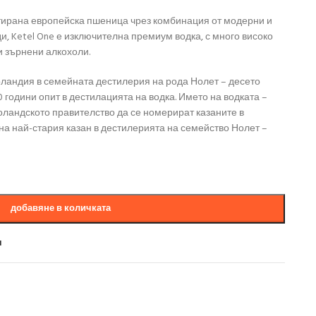
тирана европейска пшеница чрез комбинация от модерни и
, Ketel One е изключителна премиум водка, с много високо
и зърнени алкохоли.
оландия в семейната дестилерия на рода Нолет – десето
 години опит в дестилацията на водка. Името на водката –
холандското правителство да се номерират казаните в
на най-стария казан в дестилерията на семейство Нолет –
добавяне в количката
и