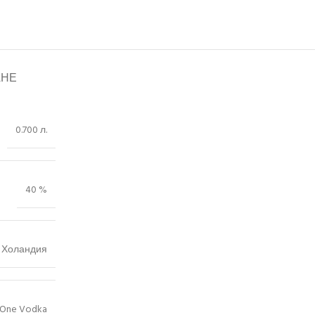
АНЕ
0.700 л.
40 %
Холандия
 One Vodka