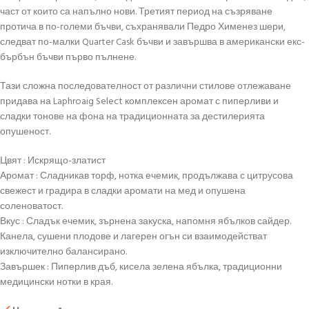
част от които са напълно нови. Третият период на съзряване
протича в по-големи бъчви, съхранявали Педро Хименез шери,
следват по-малки Quarter Cask бъчви и завършва в американски екс-
бърбън бъчви първо пълнене.
Тази сложна последователност от различни стилове отлежаване
придава на Laphroaig Select комплексен аромат с пиперливи и
сладки тонове на фона на традиционната за дестилерията
опушеност.
Цвят : Искрящо-златист
Аромат : Сладникав торф, нотка ечемик, продължава с цитрусова
свежест и градира в сладки аромати на мед и опушена
соленоватост.
Вкус : Сладък ечемик, зърнена закуска, напомня ябълков сайдер.
Канела, сушени плодове и лагерен огън си взаимодействат
изключително балансирано.
Завършек : Пиперлив дъб, кисела зелена ябълка, традиционни
медицински нотки в края.