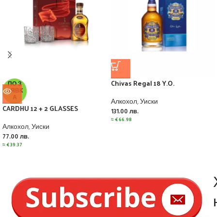
Chivas Regal 18 Y.O.
ПО З
АЯВК
А
Алкохол
,
Уиски
CARDHU 12 + 2 GLASSES
131.00
лв.
≈
€
66.98
Алкохол
,
Уиски
77.00
лв.
≈
€
39.37