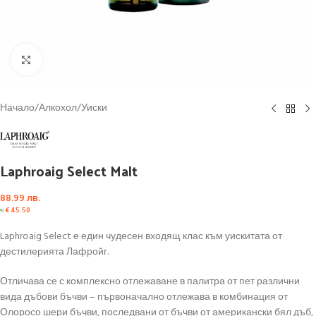
Click to enlarge
Начало
/
Алкохол
/
Уиски
Laphroaig Select Malt
88.99
лв.
≈
€
45.50
Laphroaig Select е един чудесен входящ клас към уискитата от
дестилерията Лафройг.
Отличава се с комплексно отлежаване в палитра от пет различни
вида дъбови бъчви – първоначално отлежава в комбинация от
Олоросо шери бъчви, последвани от бъчви от американски бял дъб,