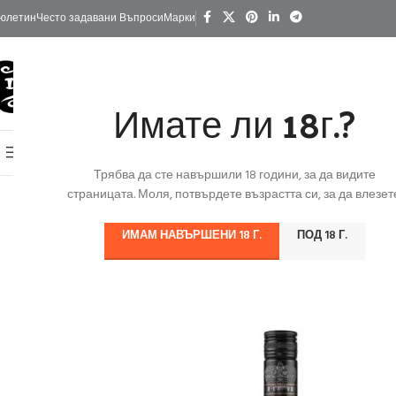
юлетин
Често задавани Въпроси
Марки
Имате ли 18г.?
КАТЕГОРИИ
Начало
Изгодно
За Подарък
Ко
Онлайн Магазин
Трябва да сте навършили 18 години, за да видите
страницата. Моля, потвърдете възрастта си, за да влезете
ИМАМ НАВЪРШЕНИ 18 Г.
ПОД 18 Г.