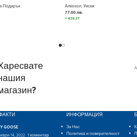
а Подарък
Алкохол
,
Уиски
77.00
лв.
≈
€
39.37
Харесвате
А
нашия
магазин?
ФАКТИ
ИНФОРМАЦИЯ
EY GOOSE
За Нас
К
Политика и поверителност
П
мври 14, 2022
1 коментар