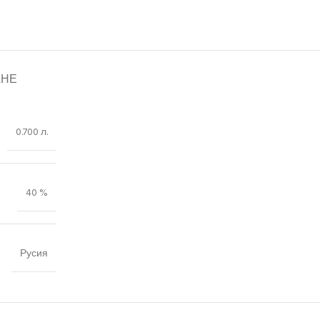
АНЕ
0.700 л.
40 %
Русия