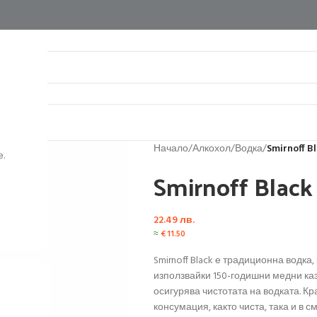
нтакти
Начало
/
Алкохол
/
Водка
/
Smirnoff Bl
.
Smirnoff Black
22.49
лв.
≈
€
11.50
Smirnoff Black е традиционна водка
използвайки 150-годишни медни ка
осигурява чистотата на водката. Кра
консумация, както чиста, така и в 