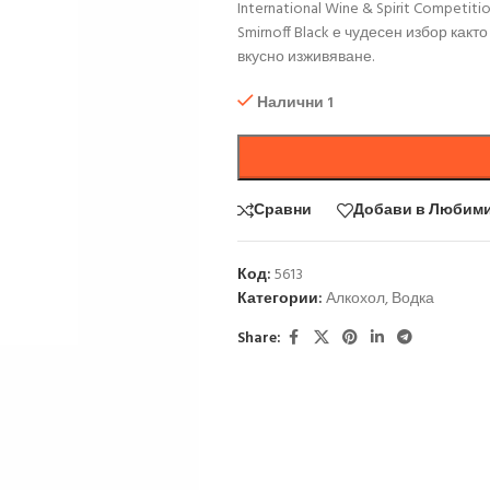
International Wine & Spirit Competit
Smirnoff Black е чудесен избор както
вкусно изживяване.
Налични 1
Сравни
Добави в Любим
Код:
5613
Категории:
Алкохол
,
Водка
Share: