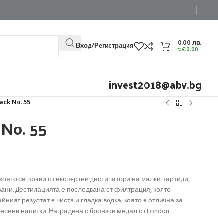
0.00
лв.
Вход/Регистрация
≈
€
0.00
invest2018@abv.bg
ack No. 55
 No. 55
, която се прави от експертни дестилатори на малки партиди,
зани. Дестилацията е последвана от филтрация, която
йният резултат е чиста и гладка водка, която е отлична за
смесени напитки. Наградена с бронзов медал от London