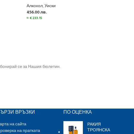
Алкохол
,
Уиски
Алко
456.00
лв.
122.
≈
€
233.15
≈
€
62
бонирай се за Нашия бюлетин.
БЪРЗИ ВРЪЗКИ
ПО ОЦЕНКА
РАКИЯ
арта на сайта
ТРОЯНСКА
роверка на пратката