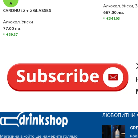
А
Алкохол
,
Уиски
,
З
CARDHU 12 + 2 GLASSES
667.00
лв.
≈
€
341.03
Алкохол
,
Уиски
77.00
лв.
≈
€
39.37
ЛЮБОПИТНИ 
GR
ное
Магазина в който ще намерите голямо